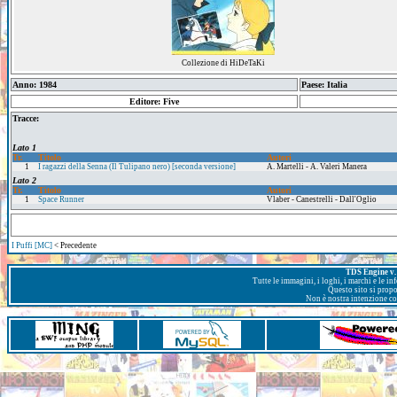
Collezione di HiDeTaKi
Anno: 1984
Paese: Italia
Editore: Five
Tracce:
Lato 1
Tr.
Titolo
Autori
1
I ragazzi della Senna (Il Tulipano nero) [seconda versione]
A. Martelli - A. Valeri Manera
Lato 2
Tr.
Titolo
Autori
1
Space Runner
Vlaber - Canestrelli - Dall'Oglio
I Puffi [MC]
< Precedente
TDS Engine v. 
Tutte le immagini, i loghi, i marchi e le i
Questo sito si prop
Non è nostra intenzione con