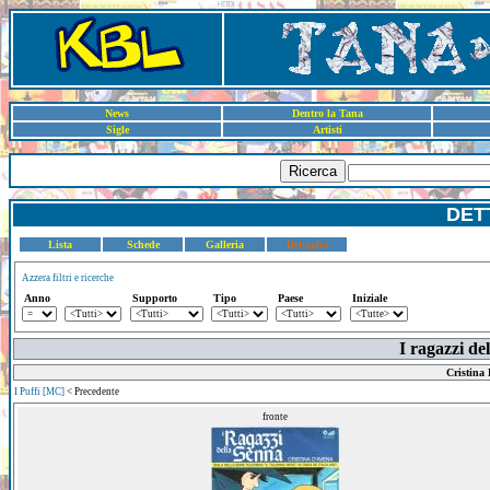
News
Dentro la Tana
Sigle
Artisti
Ricerca
DET
Lista
Schede
Galleria
Dettaglio
Azzera filtri e ricerche
Anno
Supporto
Tipo
Paese
Iniziale
I ragazzi d
Cristina
I Puffi [MC]
< Precedente
fronte