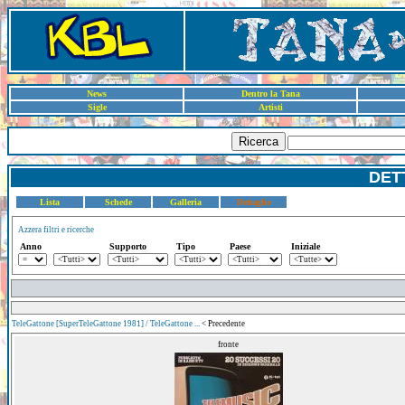
News
Dentro la Tana
Sigle
Artisti
Ricerca
DET
Lista
Schede
Galleria
Dettaglio
Azzera filtri e ricerche
Anno
Supporto
Tipo
Paese
Iniziale
TeleGattone [SuperTeleGattone 1981] / TeleGattone ...
< Precedente
fronte