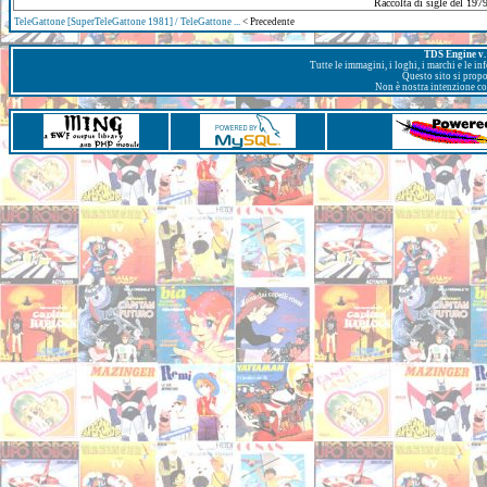
Raccolta di sigle del 1979
TeleGattone [SuperTeleGattone 1981] / TeleGattone ...
< Precedente
TDS Engine v. 
Tutte le immagini, i loghi, i marchi e le i
Questo sito si prop
Non è nostra intenzione con