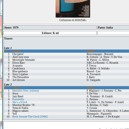
Collezione di HiDeTaKi
Anno: 1979
Paese: Italia
Editore: K-tel
Tracce:
Lato 1
Tr.
Titolo
Autori
1
Che gatta!
Boncompagni - Bracardi
2
Akiri non stop
K. Gibson - A. Testa - T. De Vita
3
Moonlight Serenade
M. Parish - G. Miller
4
Disco Bass
A&C La Bionda - C. Ricanek
5
Acquario
F. Trecca
6
Casablanca
A. Ballet - S. Schlaks
7
Blue gardenia
Russel - Lee
8
Tony Ligabue
A. Trovaioli
9
The Persuaders
J. Barry
10
Ad libitum
D. Vangarde
Lato 2
Tr.
Titolo
Autori
1
Identikit (Vers. italiana)
F. Migliacci - J. Fontana - C. Pes
2
Stryx
T. De Vita
3
Jazz Band
A. Tommasi - H. Gualdi
4
Portobello
L. Patruno
5
She's a Witch
P. Limiti - G. De Stefani - P. Ameli
6
Mundial Bombo '78
A. Brolma - C. Valli
7
Tema di Nadia
V. Cosma
8
Magico sabato
L. Simoncini - G. Chiocchio - S. Labo
9
Yell
Marangolo - Pignatelli
10
Rock Around The Clock [1966]
M. C. Freedman - J. De Knight