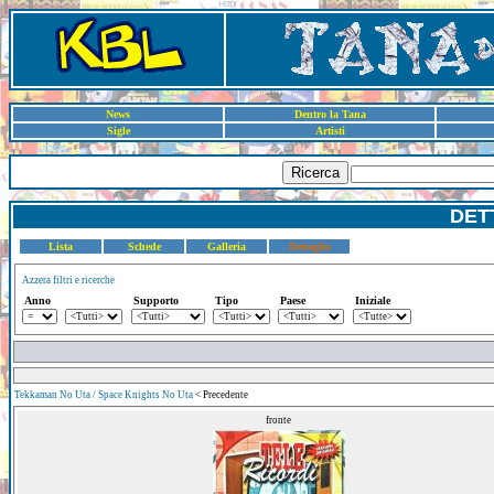
News
Dentro la Tana
Sigle
Artisti
Ricerca
DET
Lista
Schede
Galleria
Dettaglio
Azzera filtri e ricerche
Anno
Supporto
Tipo
Paese
Iniziale
Tekkaman No Uta / Space Knights No Uta
< Precedente
fronte