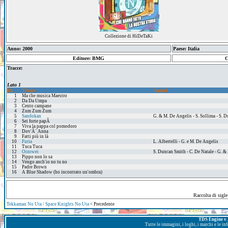
Collezione di HiDeTaKi
Anno: 2000
Paese: Italia
Editore: BMG
C
Tracce:
Lato 1
Tr.
Titolo
Autori
1
Ma che musica Maestro
2
Da Da Umpa
3
Cento campane
4
Zum Zum Zum
5
Sandokan
G. & M. De Angelis - S. Sollima - S. 
6
Sei forte papÃ
7
Viva la pappa col pomodoro
8
Dov'Ã¨ Anna
9
Fatti più in là
10
Furia
L. Albertelli - G. e M. De Angelis
11
Tuca Tuca
12
Orzowei
S. Duncan Smith - C. De Natale - G. &
13
Pippo non lo sa
14
Vengo anch'io no tu no
15
Padre Brown
16
A Blue Shadow (ho incontrato un'ombra)
Raccolta di sigl
Tekkaman No Uta / Space Knights No Uta
< Precedente
TDS Engine v. 
Tutte le immagini, i loghi, i marchi e le i