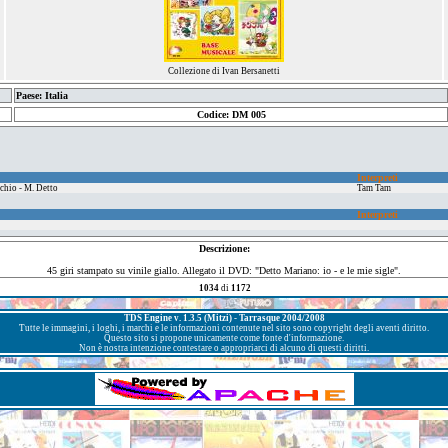
Collezione di Ivan Bersanetti
Paese: Italia
Codice: DM 005
Interpreti
chio - M. Detto
Tam Tam
Interpreti
Descrizione:
45 giri stampato su vinile giallo. Allegato il DVD: "Detto Mariano: io - e le mie sigle".
1034
di
1172
TDS Engine v. 1.3.5 (Mitzi) - Tarrasque 2004/2008
Tutte le immagini, i loghi, i marchi e le informazioni contenute nel sito sono copyright degli aventi diritto.
Questo sito si propone unicamente come fonte d'informazione.
Non è nostra intenzione contestare o appropriarci di alcuno di questi diritti.