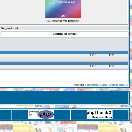
Collezione di Ivan Bersanetti
Supporto: 45
Contenuto: cartoni
Durata
Anno
3'12"
1979
Durata
Anno
3'12"
1979
Prossimo >
Teneramente Licia / Quando arrivi tu