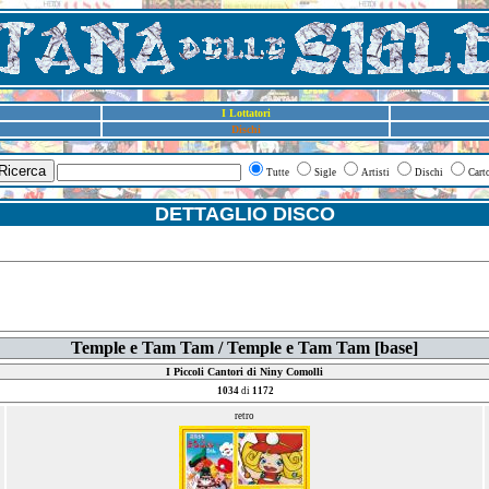
I Lottatori
Dischi
Ricerca
Tutte
Sigle
Artisti
Dischi
Cart
DETTAGLIO DISCO
Temple e Tam Tam / Temple e Tam Tam [base]
I Piccoli Cantori di Niny Comolli
1034
di
1172
retro