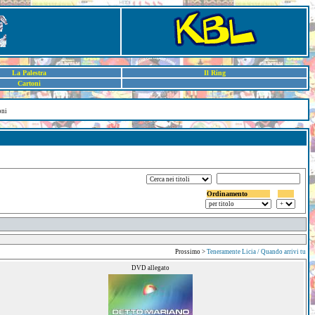
La Palestra
Il Ring
Cartoni
oni
Ordinamento
Prossimo >
Teneramente Licia / Quando arrivi tu
DVD allegato