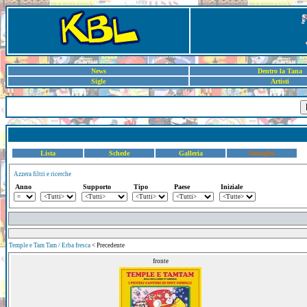
News
Dentro la Tana
Sigle
Artisti
Lista
Schede
Galleria
Dettaglio
Azzera filtri e ricerche
Anno
Supporto
Tipo
Paese
Iniziale
Temple e Tam Tam / Erba fresca
< Precedente
fronte