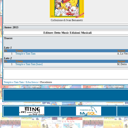
Collezione di Ivan Bersanetti
Anno: 2013
Editore: Detto Music Edizioni Musicali
Tracce:
Lato 1
Tr.
Titolo
Autori
1
Temple e Tam Tam
A. Lo Vec
Lato 2
Tr.
Titolo
Autori
1
Temple e Tam Tam [base]
M. Detto
Temple e Tam Tam / Erba fresca
< Precedente