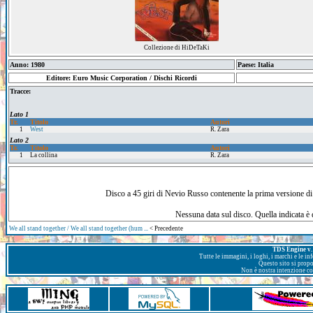
Collezione di HiDeTaKi
Anno: 1980
Paese: Italia
Editore: Euro Music Corporation / Dischi Ricordi
Tracce:
Lato 1
Tr.
Titolo
Autori
1
West
R. Zara
Lato 2
Tr.
Titolo
Autori
1
La collina
R. Zara
Disco a 45 giri di Nevio Russo contenente la prima versione di 
Nessuna data sul disco. Quella indicata è 
We all stand together / We all stand together (hum ...
< Precedente
TDS Engine v. 
Tutte le immagini, i loghi, i marchi e le i
Questo sito si prop
Non è nostra intenzione con