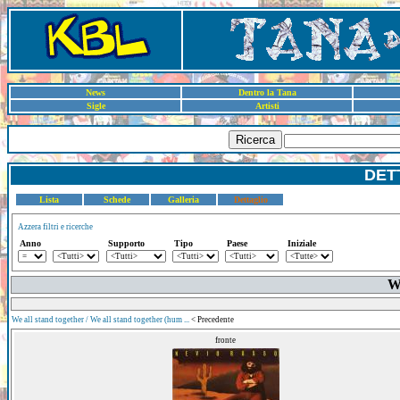
News
Dentro la Tana
Sigle
Artisti
Ricerca
DET
Lista
Schede
Galleria
Dettaglio
Azzera filtri e ricerche
Anno
Supporto
Tipo
Paese
Iniziale
We
We all stand together / We all stand together (hum ...
< Precedente
fronte