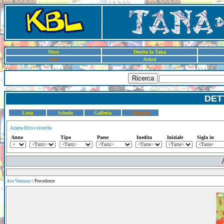
News
Dentro la Tana
Sigle
Artisti
Ricerca
DET
Lista
Schede
Galleria
Dettaglio
Azzera filtri e ricerche
Anno
Tipo
Paese
Inedita
Iniziale
Sigla in
Ace Ventura
< Precedente