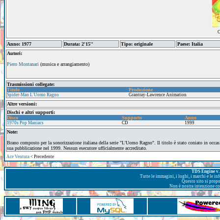
C
Anno: 1977
Durata: 2'15''
Tipo: originale
Paese: Italia
Autori:
Piero Montanari
(musica e arrangiamento)
Trasmissioni collegate:
Titolo
Produzione
Spider-Man L'Uomo Ragno
Grantray-Lawrence Animation
Altre versioni:
Dischi e altri supporti:
Disco
Supporto
Anno
1970s Pop Maniacs
CD
1999
Note:
Brano composto per la sonorizzazione italiana della serie "L'Uomo Ragno". Il titolo è stato coniato in occas
sua pubblicazione nel 1999. Nessun esecutore ufficialmente accreditato.
Ace Ventura
< Precedente
TDS Engine v. 
Tutte le immagini, i loghi, i marchi e le i
Questo sito si prop
Non è nostra intenzione con