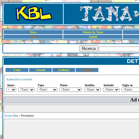
News
Dentro la Tana
Sigle
Artisti
Ricerca
DET
Lista
Schede
Galleria
Dettaglio
Azzera filtri e ricerche
Anno
Tipo
Paese
Inedita
Iniziale
Sigla in
Ad 
Action Man
< Precedente