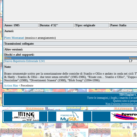
Anno: 1985
Durata: 4'32''
Tipo: originale
Paese: Italia
Autori:
Piero Montanari
(musica e arrangiamento)
Trasmissioni collegate:
Altre versioni:
Dischi e altri supporti:
Disco
Suppo
Nuovo Repertorio Editoriale 1241
LP
Note:
Brano strumentale scritto per la sonorizzazione delle comiche di Stanlio e Ollio e andato in onda nei cicli T
& Hardy - Stanlio & Ollio - due teste senza cervello" (1985-1986), "Risate con... Stanlio e Ollio", "Zuppa 
Noccioline" (1988), "Divertimenti Stasera" (1988), "Blob Soup" (1994-1996).
Action Man
< Precedente
TDS Engine v. 
Tutte le immagini, i loghi, i marchi e le i
Questo sito si prop
Non è nostra intenzione con