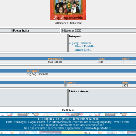
Collezione di HiDeTaKi
Paese: Italia
Edizione: CGD
Interpreti:
Zig-Zag Ensemble
Gianni Daldello
Arturo Zitelli
Produzione
Anno
Paese
Max Bunker
1988
it
Interpreti
Zig Zag Ensemble
Supporto
Anno
45
1978
Links e risorse:
16
di
1261
TDS Engine v. 1.3.5 (Mitzi) - Tarrasque 2004/2008
Tutte le immagini, i loghi, i marchi e le informazioni contenute nel sito sono copyright degli aventi diritto.
Questo sito si propone unicamente come fonte d'informazione.
Non è nostra intenzione contestare o appropriarci di alcuno di questi diritti.