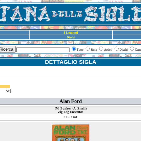
I Lottatori
Dischi
Ricerca
Tutte
Sigle
Artisti
Dischi
Cart
DETTAGLIO SIGLA
Alan Ford
(M. Bunker - A. Zitelli)
Zig Zag Ensemble
16
di
1261