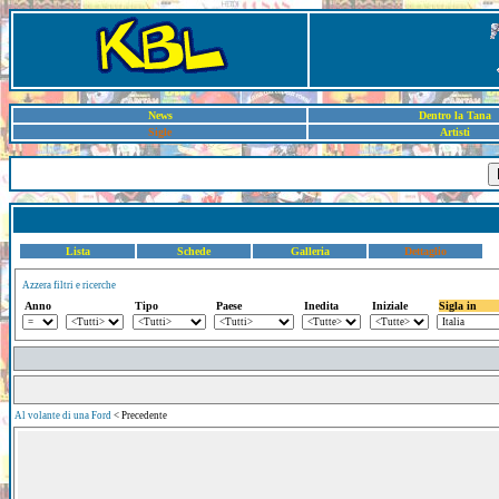
News
Dentro la Tana
Sigle
Artisti
Lista
Schede
Galleria
Dettaglio
Azzera filtri e ricerche
Anno
Tipo
Paese
Inedita
Iniziale
Sigla in
Al volante di una Ford
< Precedente