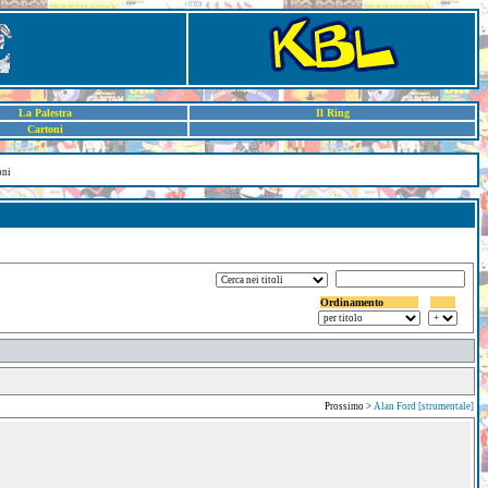
La Palestra
Il Ring
Cartoni
oni
Ordinamento
Prossimo >
Alan Ford [strumentale]