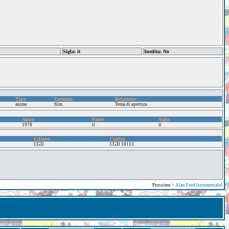
Sigla: it
Inedita: No
Tipo
Formato
Relazione
anime
film
Tema di apertura
Anno
Paese
Sigla
1978
it
it
Editore
Codice
CGD
CGD 10113
Prossimo >
Alan Ford [strumentale]