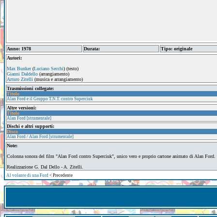
Anno: 1978
Durata:
Tipo: originale
Autori:
Max Bunker
(
Luciano Secchi
) (testo)
Gianni Daldello
(arrangiamento)
Arturo Zitelli
(musica e arrangiamento)
Trasmissioni collegate:
Titolo
Alan Ford e il Gruppo T.N.T. contro Superciuk
Altre versioni:
Titolo
Alan Ford [strumentale]
Dischi e altri supporti:
Disco
Alan Ford / Alan Ford [strumentale]
Note:
Colonna sonora del film "Alan Ford contro Superciuk", unico vero e proprio cartone animato di Alan Ford.
Realizzazione G. Dal Dello - A. Zitelli.
Al volante di una Ford
< Precedente