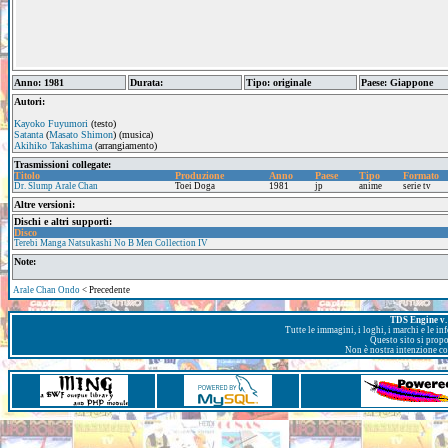
Anno: 1981
Durata:
Tipo: originale
Paese: Giappone
Autori:
Kayoko Fuyumori
(testo)
Satanta
(
Masato Shimon
) (musica)
Akihiko Takashima
(arrangiamento)
Trasmissioni collegate:
Titolo
Produzione
Anno
Paese
Tipo
Formato
Dr. Slump Arale Chan
Toei Doga
1981
jp
anime
serie tv
Altre versioni:
Dischi e altri supporti:
Disco
Terebi Manga Natsukashi No B Men Collection IV
Note:
Arale Chan Ondo
< Precedente
TDS Engine v. 
Tutte le immagini, i loghi, i marchi e le i
Questo sito si prop
Non è nostra intenzione con