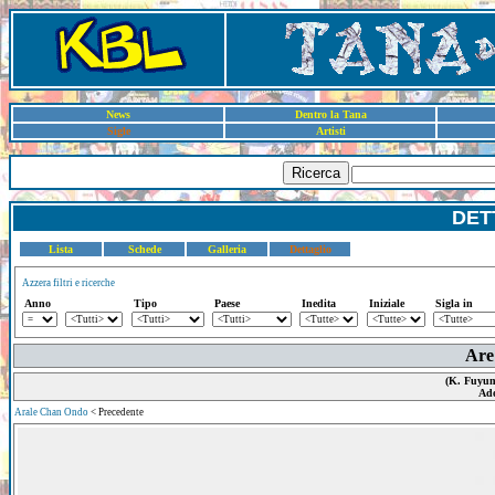
News
Dentro la Tana
Sigle
Artisti
Ricerca
DET
Lista
Schede
Galleria
Dettaglio
Azzera filtri e ricerche
Anno
Tipo
Paese
Inedita
Iniziale
Sigla in
Are
(K. Fuyum
Ado
Arale Chan Ondo
< Precedente