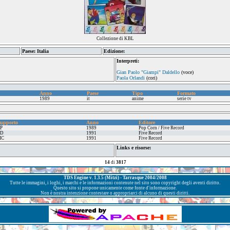
Collezione di KBL
Paese: Italia
Edizione:
Interpreti:
Gian Paolo "Giampi" Daldello
(voce)
Paola Orlandi
(cori)
Anno
Paese
Tipo
Formato
1989
it
anime
serie tv
upporto
Anno
Editore
P
1989
Pop Corn / Five Record
CD
1991
Five Record
MC
1991
Five Record
Links e risorse:
14
di
3817
TDS Engine v. 1.3.5 (Mitzi) - Tarrasque 2004/2008
Tutte le immagini, i loghi, i marchi e le informazioni contenute nel sito sono copyright degli aventi diritto.
Questo sito si propone unicamente come fonte d'informazione.
Non è nostra intenzione contestare o appropriarci di alcuno di questi diritti.