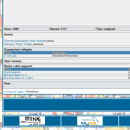
Anno: 1989
Durata: 3'22''
Tipo: originale
Autori:
Alinvest
(
Alessandra Valeri Manera
) (testo)
Vincenzo "Enzo" Draghi
(musica)
Trasmissioni collegate:
Titolo
Produzione
A tutto gas
Tatsunoko Productions
Altre versioni:
Dischi e altri supporti:
Disco
S
Supercampioni
L
Bim Bum Bam vol. 2
Bim Bum Bam vol. 2 [MC]
Note:
A scuola di magie
< Precedente