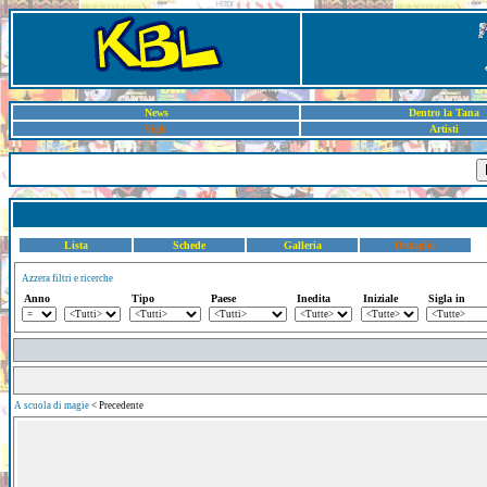
News
Dentro la Tana
Sigle
Artisti
Lista
Schede
Galleria
Dettaglio
Azzera filtri e ricerche
Anno
Tipo
Paese
Inedita
Iniziale
Sigla in
A scuola di magie
< Precedente