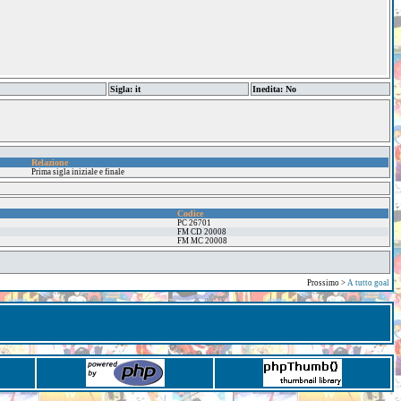
Sigla: it
Inedita: No
Relazione
Prima sigla iniziale e finale
Codice
PC 26701
FM CD 20008
FM MC 20008
Prossimo >
A tutto goal