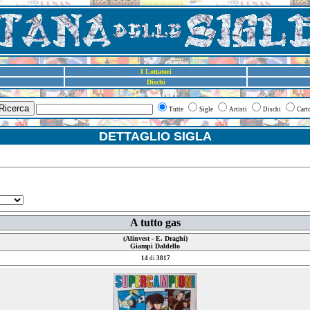
I Lottatori
Dischi
Ricerca
Tutte
Sigle
Artisti
Dischi
Cart
DETTAGLIO SIGLA
A tutto gas
(Alinvest - E. Draghi)
Giampi Daldello
14
di
3817