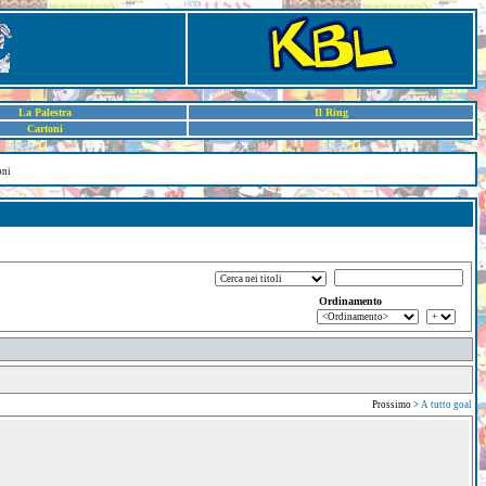
La Palestra
Il Ring
Cartoni
oni
Ordinamento
Prossimo >
A tutto goal