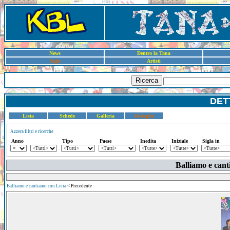
News
Dentro la Tana
Sigle
Artisti
Ricerca
DET
Lista
Schede
Galleria
Dettaglio
Azzera filtri e ricerche
Anno
Tipo
Paese
Inedita
Iniziale
Sigla in
Balliamo e cant
Balliamo e cantiamo con Licia
< Precedente