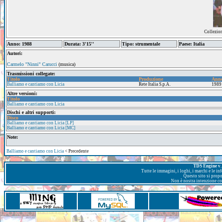
Collezio
Anno: 1988
Durata: 3'15''
Tipo: strumentale
Paese: Italia
Autori:
Carmelo "Ninni" Carucci
(musica)
Trasmissioni collegate:
Titolo
Produzione
Ann
Balliamo e cantiamo con Licia
Rete Italia S.p.A.
1989
Altre versioni:
Titolo
Balliamo e cantiamo con Licia
Dischi e altri supporti:
Disco
Balliamo e cantiamo con Licia [LP]
Balliamo e cantiamo con Licia [MC]
Note:
Balliamo e cantiamo con Licia
< Precedente
TDS Engine v. 
Tutte le immagini, i loghi, i marchi e le i
Questo sito si prop
Non è nostra intenzione con