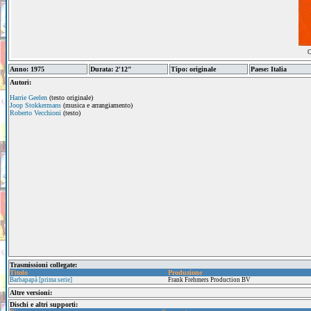
C
Anno: 1975
Durata: 2'12"
Tipo: originale
Paese: Italia
Autori:
Harrie Geelen
(testo originale)
Joop Stokkermans
(musica e arrangiamento)
Roberto Vecchioni
(testo)
Trasmissioni collegate:
Titolo
Produzione
Barbapapà [prima serie]
Frank Frehmers Production BV
Altre versioni:
Dischi e altri supporti: