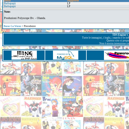
Disco
Supporto
Barbapapà
LP
Barbapapà
LP
Note:
Produzioni Polyscope Bv. - Olanda.
Barao Ga Warau
< Precedente
TDS Engine v. 
Tutte le immagini, i loghi, i marchi e le i
Questo sito si prop
Non è nostra intenzione con