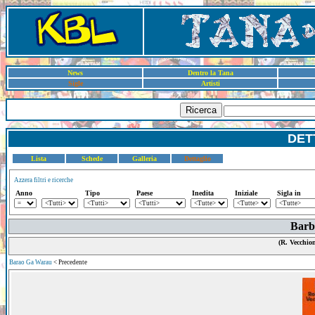
News
Dentro la Tana
Sigle
Artisti
Ricerca
DET
Lista
Schede
Galleria
Dettaglio
Azzera filtri e ricerche
Anno
Tipo
Paese
Inedita
Iniziale
Sigla in
Barba
(R. Vecchio
Barao Ga Warau
< Precedente