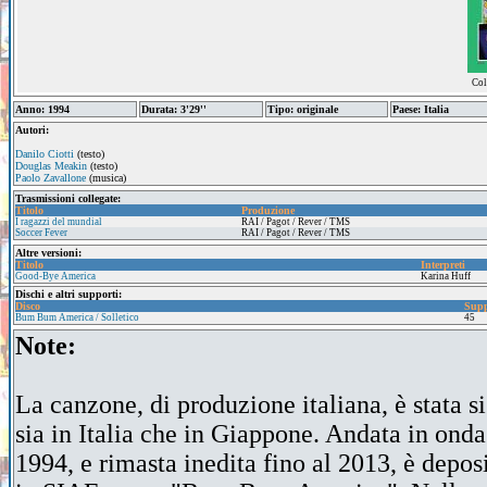
Col
Anno: 1994
Durata: 3'29''
Tipo: originale
Paese: Italia
Autori:
Danilo Ciotti
(testo)
Douglas Meakin
(testo)
Paolo Zavallone
(musica)
Trasmissioni collegate:
Titolo
Produzione
I ragazzi del mundial
RAI / Pagot / Rever / TMS
Soccer Fever
RAI / Pagot / Rever / TMS
Altre versioni:
Titolo
Interpreti
Good-Bye America
Karina Huff
Dischi e altri supporti:
Disco
Supp
Bum Bum America / Solletico
45
Note:
La canzone, di produzione italiana, è stata s
sia in Italia che in Giappone. Andata in onda
1994, e rimasta inedita fino al 2013, è depos