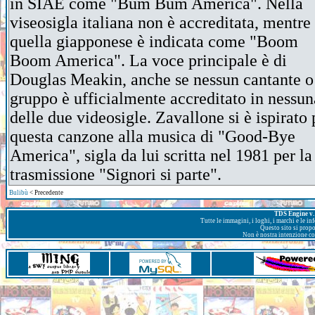
in SIAE come "Bum Bum America". Nella
viseosigla italiana non è accreditata, mentre
quella giapponese è indicata come "Boom
Boom America". La voce principale è di
Douglas Meakin, anche se nessun cantante o
gruppo è ufficialmente accreditato in nessun
delle due videosigle. Zavallone si è ispirato 
questa canzone alla musica di "Good-Bye
America", sigla da lui scritta nel 1981 per la
trasmissione "Signori si parte".
Bulibù
< Precedente
TDS Engine v. 
Tutte le immagini, i loghi, i marchi e le i
Questo sito si prop
Non è nostra intenzione con