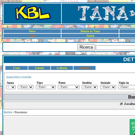
News
Dentro la Tana
Sigle
Artisti
Ricerca
DET
Lista
Schede
Galleria
Dettaglio
Azzera filtri e ricerche
Anno
Tipo
Paese
Inedita
Iniziale
Sigla in
Bu
(P. Zavallon
Bulibù
< Precedente