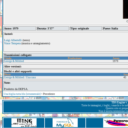
C
Anno: 1979
Durata: 3'37"
Tipo: originale
Paese: Italia
Autori:
Luigi Albertelli
(testo)
Vince Tempera
(musica e arrangiamento)
Trasmissioni collegate:
Titolo
Produzione
Anno
George & Mildred
1979
Altre versioni:
Dischi e altri supporti:
Disco
Sup
George & Mildred / Una casa
45
Note:
Prodotto da DEPSA.
Una biglia tutta blu [strumentale]
< Precedente
TDS Engine v. 
Tutte le immagini, i loghi, i marchi e le i
Questo sito si prop
Non è nostra intenzione con