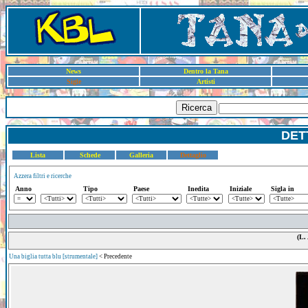
News
Dentro la Tana
Sigle
Artisti
Ricerca
DET
Lista
Schede
Galleria
Dettaglio
Azzera filtri e ricerche
Anno
Tipo
Paese
Inedita
Iniziale
Sigla in
(L.
Una biglia tutta blu [strumentale]
< Precedente