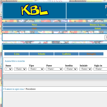
News
Dentro la Tana
Sigle
Artisti
Lista
Schede
Galleria
Dettaglio
Azzera filtri e ricerche
Anno
Tipo
Paese
Inedita
Iniziale
Sigla in
C'è amore in ogni cosa
< Precedente