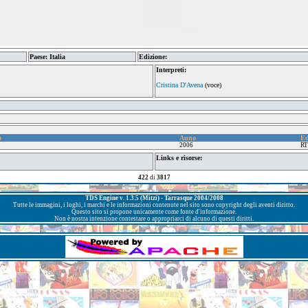
Paese: Italia
Edizione:
Interpreti:
Cristina D'Avena
(voce)
o
Anno
Ed
2006
RT
Links e risorse:
422
di
3817
TDS Engine v. 1.3.5 (Mitzi) - Tarrasque 2004/2008
Tutte le immagini, i loghi, i marchi e le informazioni contenute nel sito sono copyright degli aventi diritto.
Questo sito si propone unicamente come fonte d'informazione.
Non è nostra intenzione contestare o appropriarci di alcuno di questi diritti.