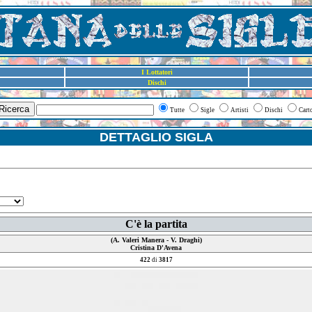
I Lottatori
Dischi
Ricerca
Tutte
Sigle
Artisti
Dischi
Cart
DETTAGLIO SIGLA
C'è la partita
(A. Valeri Manera - V. Draghi)
Cristina D'Avena
422
di
3817