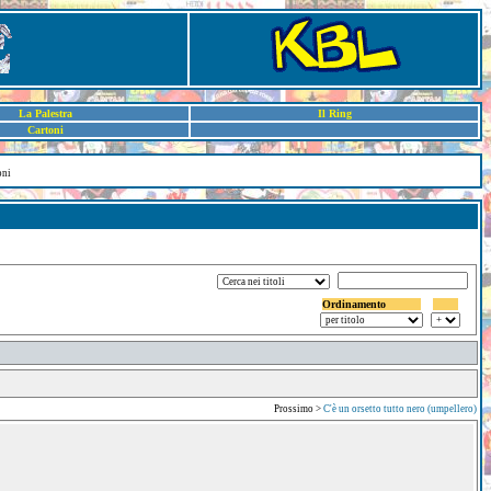
La Palestra
Il Ring
Cartoni
oni
Ordinamento
Prossimo >
C'è un orsetto tutto nero (umpellero)