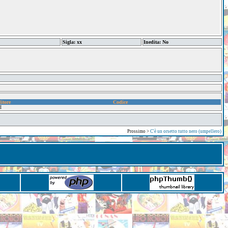
Sigla: xx
Inedita: No
itore
Codice
I
Prossimo >
C'è un orsetto tutto nero (umpellero)