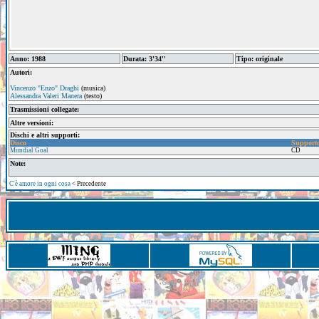
Anno: 1988
Durata: 3'34''
Tipo: originale
Autori:
Vincenzo "Enzo" Draghi
(musica)
Alessandra Valeri Manera
(testo)
Trasmissioni collegate:
Altre versioni:
Dischi e altri supporti:
Disco
Support
Mundial Goal
CD
Note:
C'è amore in ogni cosa
< Precedente