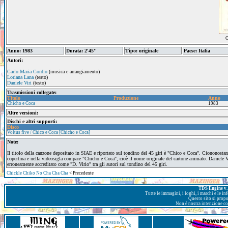
C
Anno: 1983
Durata: 2'45''
Tipo: originale
Paese: Italia
Autori:
Carlo Maria Cordio
(musica e arrangiamento)
Loriana Lana
(testo)
Daniele Viri
(testo)
Trasmissioni collegate:
Titolo
Produzione
Anno
Chicho e Coca
1983
Altre versioni:
Dischi e altri supporti:
Disco
Voltus five / Chico e Coca [Chicho e Coca]
Note:
Il titolo della canzone depositato in SIAE e riportato sul tondino del 45 giri è "Chico e Coca". Ciononostan
copertina e nella videosigla compare "Chicho e Coca", cioè il nome originale del cartone animato. Daniele V
erroneamente accreditato come "D. Virio" tra gli autori sul tondino del 45 giri.
Chickle Chiko No Cha Cha Cha
< Precedente
TDS Engine v. 
Tutte le immagini, i loghi, i marchi e le i
Questo sito si prop
Non è nostra intenzione con