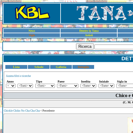
News
Dentro la Tana
Sigle
Artisti
Ricerca
DET
Lista
Schede
Galleria
Dettaglio
Azzera filtri e ricerche
Anno
Tipo
Paese
Inedita
Iniziale
Sigla in
Chico e 
(C. M. 
Chickle Chiko No Cha Cha Cha
< Precedente