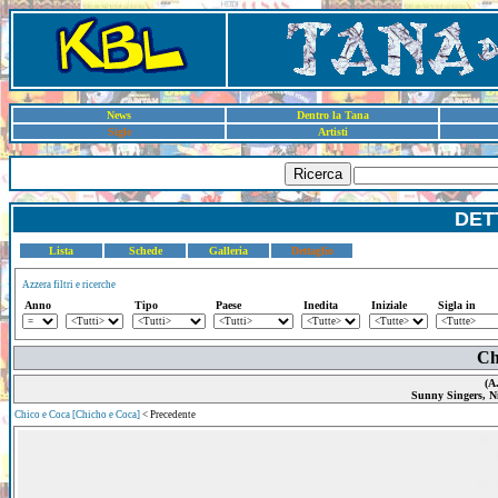
News
Dentro la Tana
Sigle
Artisti
Ricerca
DET
Lista
Schede
Galleria
Dettaglio
Azzera filtri e ricerche
Anno
Tipo
Paese
Inedita
Iniziale
Sigla in
Ch
(A
Sunny Singers, 
Chico e Coca [Chicho e Coca]
< Precedente