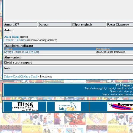
Anno: 1977
Durata:
Tipo: originale
Paese: Giappone
Autori:
Akira Takagi
(testo)
Toshiaki Tsushima
(musica e arrangiamento)
Trasmissioni collegate:
Titolo
Produzione
Kyoryū Daisensō Ai-Zen Borg
Oka Studio per Tsubaraya
Altre versioni:
Dischi e altri supporti:
Note:
Chico e Coca [Chicho e Coca]
< Precedente
TDS Engine v. 
Tutte le immagini, i loghi, i marchi e le i
Questo sito si prop
Non è nostra intenzione con