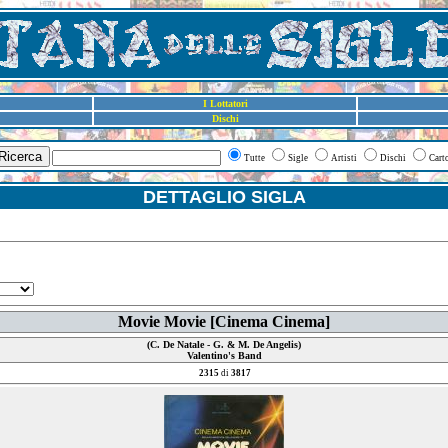
I Lottatori
Dischi
Ricerca
Tutte
Sigle
Artisti
Dischi
Cart
DETTAGLIO SIGLA
Movie Movie [Cinema Cinema]
(C. De Natale - G. & M. De Angelis)
Valentino's Band
2315
di
3817