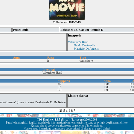
Collezione di HiDeTaKi
Paese: Italia
Edizione: Ed. Cabum / Studio D
Interpreti:
Valentino's Band
Guido De Angelis
Maurizio De Angelis
Anno
Paese
Tipo
it
contenitore
Interpreti
Valentino's Band
Supporto
Anno
Ed
45
1981
K
LP
1983
K
CD
1999
Ca
Links e risorse:
nema Cinema" (come in siae). Prodotta da C. De Natale
2315
di
3817
TDS Engine v. 1.3.5 (Mitzi) - Tarrasque 2004/2008
Tutte le immagini, i loghi, i marchi e le informazioni contenute nel sito sono copyright degli aventi diritto.
Questo sito si propone unicamente come fonte d'informazione.
Non è nostra intenzione contestare o appropriarci di alcuno di questi diritti.