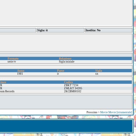
Sigla: it
Inedita: No
Formato
Relazione
serie tv
Sigla iniziale
Anno
Paese
Sigla
1981
it
xx
itore
Codice
TR
ZBKT 7234
TR
ZMLKT 34205
bum Records
2KCBM00102
Prossimo >
Movie Movie [strumentale]