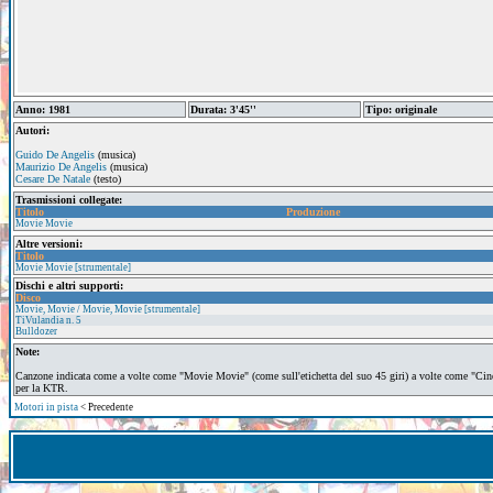
Anno: 1981
Durata: 3'45''
Tipo: originale
Autori:
Guido De Angelis
(musica)
Maurizio De Angelis
(musica)
Cesare De Natale
(testo)
Trasmissioni collegate:
Titolo
Produzione
Movie Movie
Altre versioni:
Titolo
Movie Movie [strumentale]
Dischi e altri supporti:
Disco
Movie, Movie / Movie, Movie [strumentale]
TiVulandia n. 5
Bulldozer
Note:
Canzone indicata come a volte come "Movie Movie" (come sull'etichetta del suo 45 giri) a volte come "Ci
per la KTR.
Motori in pista
< Precedente