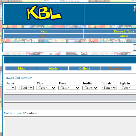
News
Dentro la Tana
Sigle
Artisti
Lista
Schede
Galleria
Dettaglio
Azzera filtri e ricerche
Anno
Tipo
Paese
Inedita
Iniziale
Sigla in
Motori in pista
< Precedente