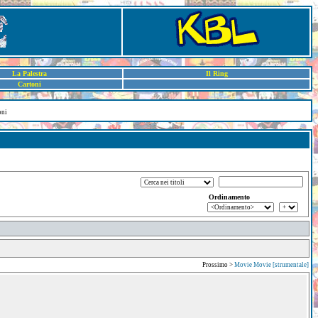
La Palestra
Il Ring
Cartoni
oni
Ordinamento
Prossimo >
Movie Movie [strumentale]