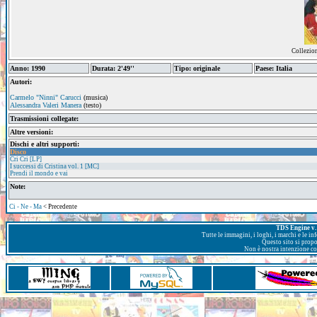
Collezio
Anno: 1990
Durata: 2'49''
Tipo: originale
Paese: Italia
Autori:
Carmelo "Ninni" Carucci
(musica)
Alessandra Valeri Manera
(testo)
Trasmissioni collegate:
Altre versioni:
Dischi e altri supporti:
Disco
Cri Cri [LP]
I successi di Cristina vol. 1 [MC]
Prendi il mondo e vai
Note:
Ci - Ne - Ma
< Precedente
TDS Engine v. 
Tutte le immagini, i loghi, i marchi e le i
Questo sito si prop
Non è nostra intenzione con