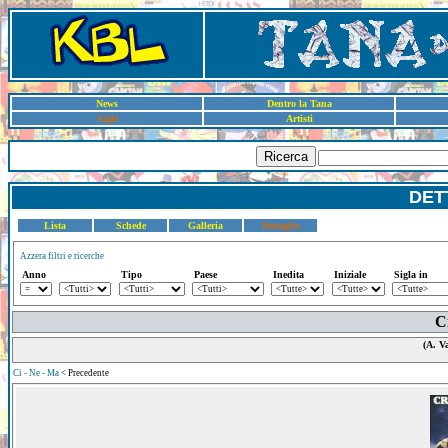
News
Dentro la Tana
Sigle
Artisti
Ricerca
DET
Lista
Schede
Galleria
Dettaglio
Azzera filtri e ricerche
Anno
Tipo
Paese
Inedita
Iniziale
Sigla in
C
(A. V
Ci - Ne - Ma
< Precedente