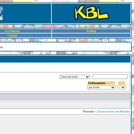
La Palestra
Il Ring
Cartoni
oni
Ordinamento
Prossimo >
Caccia al tesoro con Montana