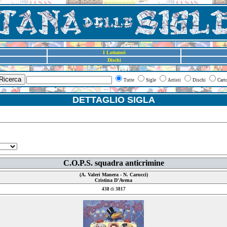
I Lottatori
Dischi
Ricerca
Tutte
Sigle
Artisti
Dischi
Cart
DETTAGLIO SIGLA
C.O.P.S. squadra anticrimine
(A. Valeri Manera - N. Carucci)
Cristina D'Avena
438
di
3817