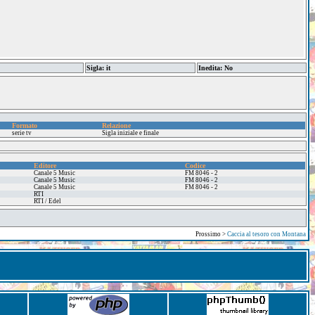
Sigla: it
Inedita: No
Formato
Relazione
serie tv
Sigla iniziale e finale
Editore
Codice
Canale 5 Music
FM 8046 - 2
Canale 5 Music
FM 8046 - 2
Canale 5 Music
FM 8046 - 2
RTI
RTI / Edel
Prossimo >
Caccia al tesoro con Montana