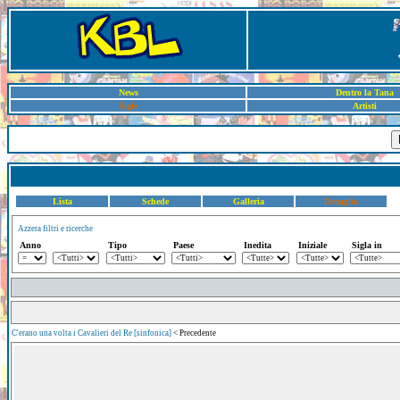
News
Dentro la Tana
Sigle
Artisti
Lista
Schede
Galleria
Dettaglio
Azzera filtri e ricerche
Anno
Tipo
Paese
Inedita
Iniziale
Sigla in
C'erano una volta i Cavalieri del Re [sinfonica]
< Precedente