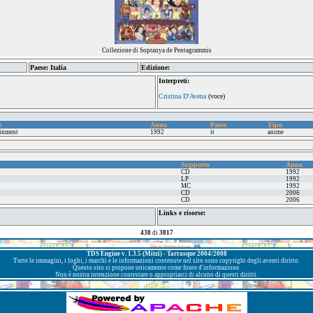
Collezione di Sopranya de Pentagrammis
Paese: Italia
Edizione:
Interpreti:
Cristina D'Avena
(voce)
e
Anno
Paese
Tipo
ainment
1992
it
anime
Supporto
Anno
CD
1992
LP
1992
MC
1992
CD
2006
CD
2006
Links e risorse:
438
di
3817
TDS Engine v. 1.3.5 (Mitzi) - Tarrasque 2004/2008
Tutte le immagini, i loghi, i marchi e le informazioni contenute nel sito sono copyright degli aventi diritto.
Questo sito si propone unicamente come fonte d'informazione.
Non è nostra intenzione contestare o appropriarci di alcuno di questi diritti.