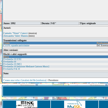
Anno: 1992
Durata: 3'45''
Tipo: originale
Autori:
Carmelo "Ninni" Carucci
(musica)
Alessandra Valeri Manera
(testo)
Trasmissioni collegate:
Titolo
Produzion
C.O.P.S. squadra anticrimine
DiC Entert
Altre versioni:
Dischi e altri supporti:
Disco
Fivelandia 10 [CD]
Fivelandia 10
Fivelandia 10 [MC]
Fivelandia 10 [edizione Mediaset Cartoon Music]
Fivelandia 9 & 10
Note:
C'erano una volta i Cavalieri del Re [sinfonica]
< Precedente