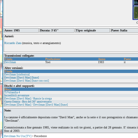
C
Anno: 1985
Durata: 3'45''
Tipo: originale
Paese: Italia
Autori:
Riccardo Zara
(musica, testo e arrangiamento)
Trasmissioni collegate:
Titolo
Produzione
Anno
Paese
Devilman
Toei
1983
it
Altre versioni:
Titolo
Devilman [sinfonica]
Devilman [Davil Man] [base]
Devilman [Davil Man] [base con cori]
Dischi e altri supporti:
Disco
TiVulandia 4
Incredibili avventure
Devilman [Davil Man] / Ransie la strega
Opera Omnia - Box del 30° anniversario
Devilman [Davil Man] / Devilman [Davil Man] [base]
Note:
La canzone è ufficialmente depositata come "Davil Man", anche se la serie e il suo protagonista si chiamano
"Devilman".
Commissionata a fine gennaio 1985, viene realizzato in soli tre giorni, a partire dal 28 gennaio. E' rimasta i
fino al 2003.
Devilman No Uta [TV]
< Precedente