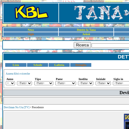
News
Dentro la Tana
Sigle
Artisti
Ricerca
DET
Lista
Schede
Galleria
Dettaglio
Azzera filtri e ricerche
Anno
Tipo
Paese
Inedita
Iniziale
Sigla in
Devi
Devilman No Uta [TV]
< Precedente