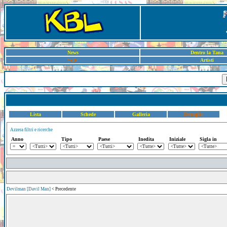
News
Dentro la Tana
Sigle
Artisti
Lista
Schede
Galleria
Dettaglio
Azzera filtri e ricerche
Anno
Tipo
Paese
Inedita
Iniziale
Sigla in
Devilman [Davil Man]
< Precedente