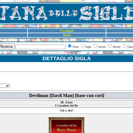
I Lottatori
Dischi
Ricerca
Tutte
Sigle
Artisti
Dischi
Cart
DETTAGLIO SIGLA
Devilman [Davil Man] [base con cori]
(R. Zara)
I Cavalieri del Re
730
di
3817