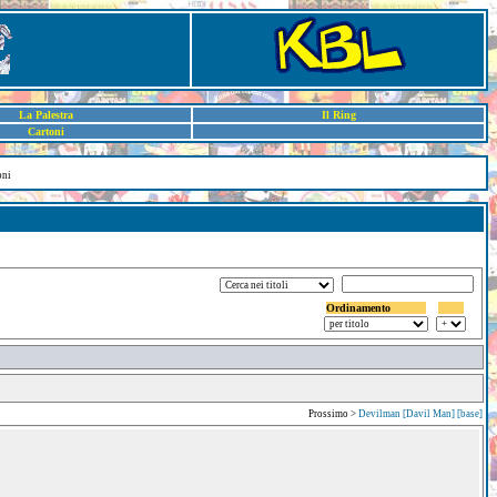
La Palestra
Il Ring
Cartoni
oni
Ordinamento
Prossimo >
Devilman [Davil Man] [base]