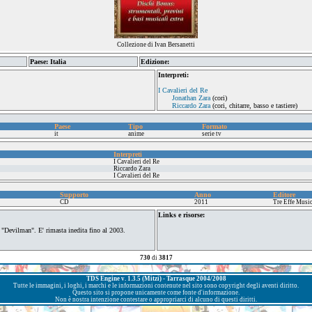
Collezione di Ivan Bersanetti
Paese: Italia
Edizione:
Interpreti:
I Cavalieri del Re
Jonathan Zara
(cori)
Riccardo Zara
(cori, chitarre, basso e tastiere)
Paese
Tipo
Formato
it
anime
serie tv
Interpreti
I Cavalieri del Re
Riccardo Zara
I Cavalieri del Re
Supporto
Anno
Editore
CD
2011
Tre Effe Musi
Links e risorse:
 "Devilman". E' rimasta inedita fino al 2003.
730
di
3817
TDS Engine v. 1.3.5 (Mitzi) - Tarrasque 2004/2008
Tutte le immagini, i loghi, i marchi e le informazioni contenute nel sito sono copyright degli aventi diritto.
Questo sito si propone unicamente come fonte d'informazione.
Non è nostra intenzione contestare o appropriarci di alcuno di questi diritti.