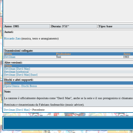
Anno: 1985
Durata: 3'51''
Tipo: base
Autori:
Riccardo Zara
(musica, testo e arrangiamento)
Trasmissioni collegate:
Titolo
Produzione
Anno
Devilman
Toei
1983
Altre versioni:
Titolo
Devilman [Davil Man]
Devilman [sinfonica]
Devilman [Davil Man] [base]
Dischi e altri supporti:
Disco
Opera Omnia - Dischi Bonus
Note:
La canzone è ufficialmente depositata come "Davil Man", anche se la serie e il suo protagonista si chiamano
Remixata e rimasterizzata da Fabriano Andreacchio (music advicer).
Devilman [Davil Man]
< Precedente