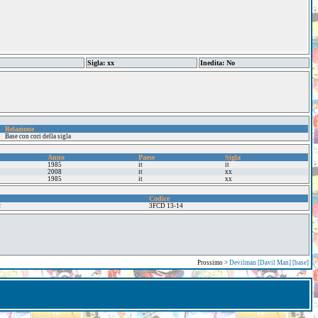
Sigla: xx
Inedita: No
Relazione
Base con cori della sigla
Anno
Paese
Sigla
1985
it
it
2008
it
xx
1985
it
xx
Codice
c
3FCD 13-14
Prossimo >
Devilman [Davil Man] [base]