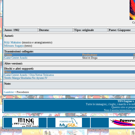
Co
Anno: 1982
Durata:
Tipo: originale
Paese: Giappone
Autori:
Kōji Makaino
(musica e arrangiamento)
Mitsuru Sugaya
(testo)
Trasmissioni collegate:
Titolo
Produzione
A
Game Center Arashi
Shin'ei Doga
1
Altre versioni:
Dischi e altri supporti:
Disco
Game Center Arashi / Oira Nettai Teikiatsu
Terebi Manga Shudaika No Ayumi IV
Note:
Gambler
< Precedente
TDS Engine v. 
Tutte le immagini, i loghi, i marchi e le i
Questo sito si prop
Non è nostra intenzione con