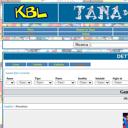
News
Dentro la Tana
Sigle
Artisti
Ricerca
DET
Lista
Schede
Galleria
Dettaglio
Azzera filtri e ricerche
Anno
Tipo
Paese
Inedita
Iniziale
Sigla in
Gam
(M.
Gambler
< Precedente