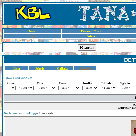
News
Dentro la Tana
Sigle
Artisti
Ricerca
DET
Lista
Schede
Galleria
Dettaglio
Azzera filtri e ricerche
Anno
Tipo
Paese
Inedita
Iniziale
Sigla in
(G
Giumbolo con 
Giù la maschera duca Filippo
< Precedente