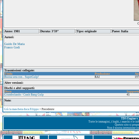
C
Anno: 1981
Durata: 3'59"
Tipo: originale
Paese: Italia
Autori:
Guido De Maria
Franco Godi
Trasmissioni collegate:
Titolo
Produzione
An
Buona sera con... SuperGulp!
RAI
19
Altre versioni:
Dischi e altri supporti:
Disco
Support
Giumbolando / Crash Bang Gulp
45
Note:
Giù la maschera duca Filippo
< Precedente
TDS Engine v. 
Tutte le immagini, i loghi, i marchi e le i
Questo sito si prop
Non è nostra intenzione con