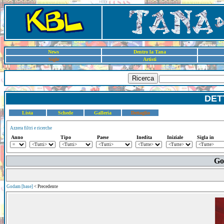
News
Dentro la Tana
Sigle
Artisti
Ricerca
DET
Lista
Schede
Galleria
Dettaglio
Azzera filtri e ricerche
Anno
Tipo
Paese
Inedita
Iniziale
Sigla in
Go
Godam [base]
< Precedente