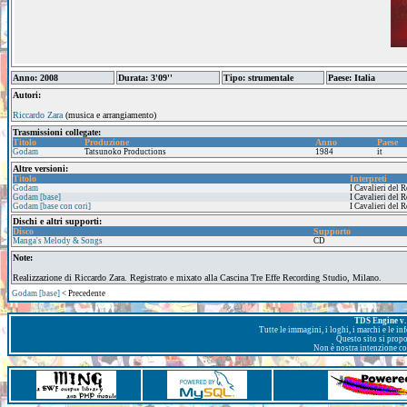
Anno: 2008
Durata: 3'09''
Tipo: strumentale
Paese: Italia
Autori:
Riccardo Zara
(musica e arrangiamento)
Trasmissioni collegate:
Titolo
Produzione
Anno
Paese
Godam
Tatsunoko Productions
1984
it
Altre versioni:
Titolo
Interpreti
Godam
I Cavalieri del R
Godam [base]
I Cavalieri del R
Godam [base con cori]
I Cavalieri del R
Dischi e altri supporti:
Disco
Supporto
Manga's Melody & Songs
CD
Note:
Realizzazione di Riccardo Zara. Registrato e mixato alla Cascina Tre Effe Recording Studio, Milano.
Godam [base]
< Precedente
TDS Engine v. 
Tutte le immagini, i loghi, i marchi e le i
Questo sito si prop
Non è nostra intenzione con