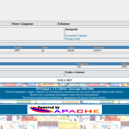
Paese: Giappone
Edizione:
Interpreti:
Ensemble Fantasia
Young Fresh
Anno
Paese
Tipo
Formato
1967
jp
anime
serie tv
Supporto
Anno
CD
1992
Links e risorse:
1110
di
3817
TDS Engine v. 1.3.5 (Mitzi) - Tarrasque 2004/2008
Tutte le immagini, i loghi, i marchi e le informazioni contenute nel sito sono copyright degli aventi diritto.
Questo sito si propone unicamente come fonte d'informazione.
Non è nostra intenzione contestare o appropriarci di alcuno di questi diritti.