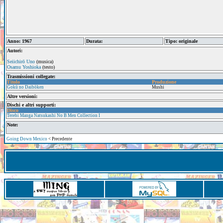
Anno: 1967
Durata:
Tipo: originale
Autori:
Seiichirō Uno
(musica)
Osamu Yoshioka
(testo)
Trasmissioni collegate:
Titolo
Produzione
Gokū no Daibōken
Mushi
Altre versioni:
Dischi e altri supporti:
Disco
Terebi Manga Natsukashi No B Men Collection I
Note:
Going Down Mexico
< Precedente