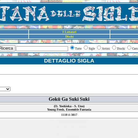
I Lottatori
Dischi
Ricerca
Tutte
Sigle
Artisti
Dischi
Cart
DETTAGLIO SIGLA
Gokū Ga Suki Suki
(O. Yoshioka - S. Uno)
Young Fresh, Ensemble Fantasia
1110
di
3817