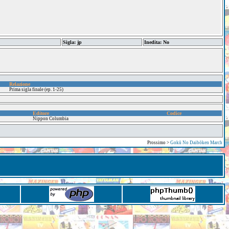
Sigla: jp
Inedita: No
Relazione
Prima sigla finale (ep. 1-25)
Editore
Codice
Nippon Columbia
Prossimo >
Gokū No Daibōken March