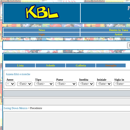
News
Dentro la Tana
Sigle
Artisti
Lista
Schede
Galleria
Dettaglio
Azzera filtri e ricerche
Anno
Tipo
Paese
Inedita
Iniziale
Sigla in
Going Down Mexico
< Precedente