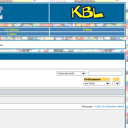
La Palestra
Il Ring
Cartoni
oni
Ordinamento
Prossimo >
Gokū No Daibōken March