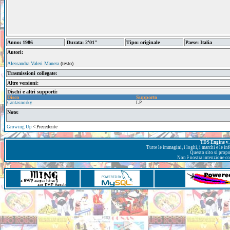
Anno: 1986
Durata: 2'01''
Tipo: originale
Paese: Italia
Autori:
Alessandra Valeri Manera
(testo)
Trasmissioni collegate:
Altre versioni:
Dischi e altri supporti:
Disco
Supporto
Cantasnorky
LP
Note:
Growing Up
< Precedente
TDS Engine v. 
Tutte le immagini, i loghi, i marchi e le i
Questo sito si prop
Non è nostra intenzione con