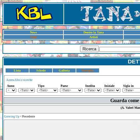
News
Dentro la Tana
Sigle
Artisti
Ricerca
DET
Lista
Schede
Galleria
Dettaglio
Azzera filtri e ricerche
Anno
Tipo
Paese
Inedita
Iniziale
Sigla in
Guarda come s
(A. Valeri Man
Growing Up
< Precedente