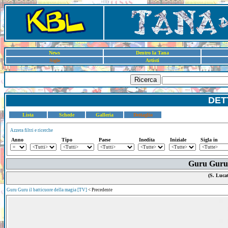
News
Dentro la Tana
Sigle
Artisti
Ricerca
DET
Lista
Schede
Galleria
Dettaglio
Azzera filtri e ricerche
Anno
Tipo
Paese
Inedita
Iniziale
Sigla in
Guru Guru i
(S. Lucat
Guru Guru il batticuore della magia [TV]
< Precedente