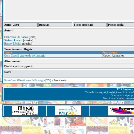
Anno: 2001
Durata:
Tipo: originale
Paese: Italia
Autori:
Francesco Di Sanzo
(testo)
Stefano Lucato
(musica)
Bruno Tibaldi
(musica)
Trasmissioni collegate:
Titolo
Produzione
Guru Guru il girotondo della magia
Nippon Animation
Altre versioni:
Dischi e altri supporti:
Note:
Guru Guru il batticuore della magia [TV]
< Precedente
TDS Engine v. 
Tutte le immagini, i loghi, i marchi e le i
Questo sito si prop
Non è nostra intenzione con