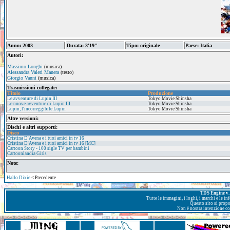
Anno: 2003
Durata: 3'19''
Tipo: originale
Paese: Italia
Autori:
Massimo Longhi
(musica)
Alessandra Valeri Manera
(testo)
Giorgio Vanni
(musica)
Trasmissioni collegate:
Titolo
Produzione
Le avventure di Lupin III
Tokyo Movie Shinsha
Le nuove avventure di Lupin III
Tokyo Movie Shinsha
Lupin, l'incorreggibile Lupin
Tokyo Movie Shinsha
Altre versioni:
Dischi e altri supporti:
Disco
Cristina D'Avena e i tuoi amici in tv 16
Cristina D'Avena e i tuoi amici in tv 16 [MC]
Cartoon Story - 100 sigle TV per bambini
Cartoonlandia Girls
Note:
Hallo Dixie
< Precedente
TDS Engine v. 
Tutte le immagini, i loghi, i marchi e le i
Questo sito si prop
Non è nostra intenzione con