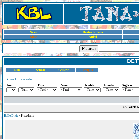
News
Dentro la Tana
Sigle
Artisti
Ricerca
DET
Lista
Schede
Galleria
Dettaglio
Azzera filtri e ricerche
Anno
Tipo
Paese
Inedita
Iniziale
Sigla in
(A. Valeri 
Hallo Dixie
< Precedente