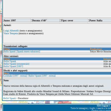
Anno: 1997
Durata: 4'40''
Tipo: cover
Paese: Italia
Autori:
Luigi Albertelli
(testo e arrangiamento)
Vince Tempera
(musica e arrangiamento)
Trasmissioni collegate:
Titolo
Produzione
Hello Spank! [Spank tenero rubacuori]
Tokyo Movie Shinsha
Altre versioni:
Titolo
Interpr
Hello! Spank
Aiko a
Hello! Spank [strumentale]
Aiko a
Hello! Spank [1997]
Aiko &
Dischi e altri supporti:
Disco
Goldrake [1997 - estesa] / Hallo! Spank [1997 - estesa]
Note:
Nuova versione della famosa sigla di Albertelli e Tempera realizzata e arrangiata dagli autori originali.
Registrata da Walter Biondi allo studio Mondial Sound di Milano. Preproduzione: Stefano Scrigno Dionig
Gam studio di Rimini. Prodotta da Vince Tempera per Zelda Music Edizioni Musicali Srl.
Hello! Spank
< Precedente
TDS Engine v. 
Tutte le immagini, i loghi, i marchi e le i
Questo sito si prop