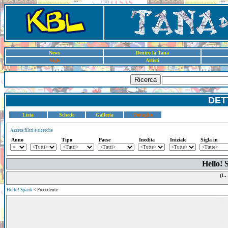
News
Dentro la Tana
Sigle
Artisti
Ricerca
DET
Lista
Schede
Galleria
Dettaglio
Azzera filtri e ricerche
Anno
Tipo
Paese
Inedita
Iniziale
Sigla in
Hello! 
(L.
Hello! Spank
< Precedente