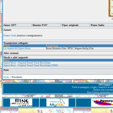
C
Anno: 1977
Durata: 0'59''
Tipo: originale
Paese: Italia
Autori:
Franco Godi
(musica e arrangiamento)
Trasmissioni collegate:
Titolo
Produzione
Le vacanze del Signor Rossi
Bruno Bozzetto Film / RTSI / Wagner Hallig Film
Altre versioni:
Dischi e altri supporti:
Disco
Signor Rossi - Original Sound Track Recordings
Signor Rossi - Original Sound Track Recordings [2008]
Note:
Hilary
< Precedente
TDS Engine v. 
Tutte le immagini, i loghi, i marchi e le i
Questo sito si prop
Non è nostra intenzione con