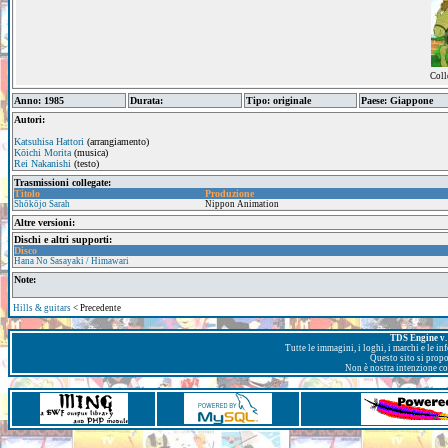
Coll
Anno: 1985
Durata:
Tipo: originale
Paese: Giappone
Autori:
Katsuhisa Hattori
(arrangiamento)
Kōichi Morita
(musica)
Rei Nakanishi
(testo)
Trasmissioni collegate:
Titolo
Produzione
Shōkōjo Sarah
Nippon Animation
Altre versioni:
Dischi e altri supporti:
Disco
Hana No Sasayaki / Himawari
Note:
Hills & guitars
< Precedente
TDS Engine v. 
Tutte le immagini, i loghi, i marchi e le i
Questo sito si prop
Non è nostra intenzione con