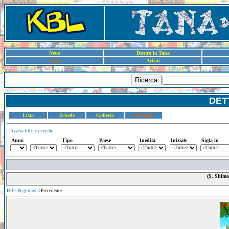
News
Dentro la Tana
Sigle
Artisti
Ricerca
DET
Lista
Schede
Galleria
Dettaglio
Azzera filtri e ricerche
Anno
Tipo
Paese
Inedita
Iniziale
Sigla in
(S. Shimo
Hills & guitars
< Precedente