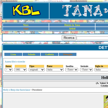
News
Dentro la Tana
Sigle
Artisti
Ricerca
DET
Lista
Schede
Galleria
Dettaglio
Azzera filtri e ricerche
Anno
Tipo
Paese
Inedita
Iniziale
Sigla in
Holl
(A. Valeri 
Cristi
Holly e Benji due fuoriclasse
< Precedente