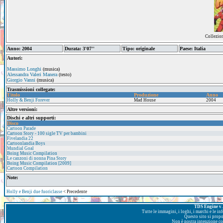
Collezio
Anno: 2004
Durata: 3'07''
Tipo: originale
Paese: Italia
Autori:
Massimo Longhi
(musica)
Alessandra Valeri Manera
(testo)
Giorgio Vanni
(musica)
Trasmissioni collegate:
Titolo
Produzione
Anno
Holly & Benji Forever
Mad House
2004
Altre versioni:
Dischi e altri supporti:
Disco
Cartoon Parade
Cartoon Story - 100 sigle TV per bambini
Fivelandia 22
Cartoonlandia Boys
Mundial Goal
Boing Music Compilation
Le canzoni di nonna Pina Story
Boing Music Compilation [2009]
Cartoon Compilation
Note:
Holly e Benji due fuoriclasse
< Precedente
TDS Engine v. 
Tutte le immagini, i loghi, i marchi e le i
Questo sito si prop
Non è nostra intenzione con