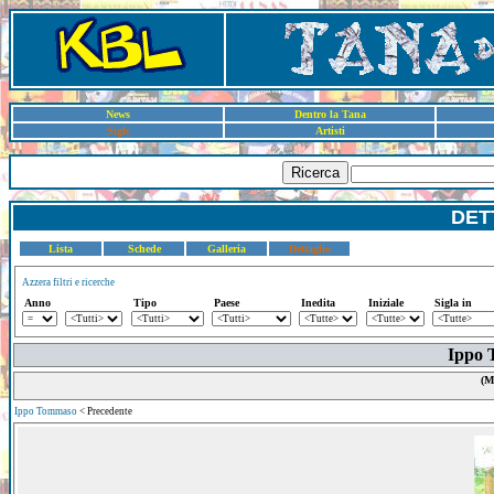
News
Dentro la Tana
Sigle
Artisti
Ricerca
DET
Lista
Schede
Galleria
Dettaglio
Azzera filtri e ricerche
Anno
Tipo
Paese
Inedita
Iniziale
Sigla in
Ippo 
(M
Ippo Tommaso
< Precedente