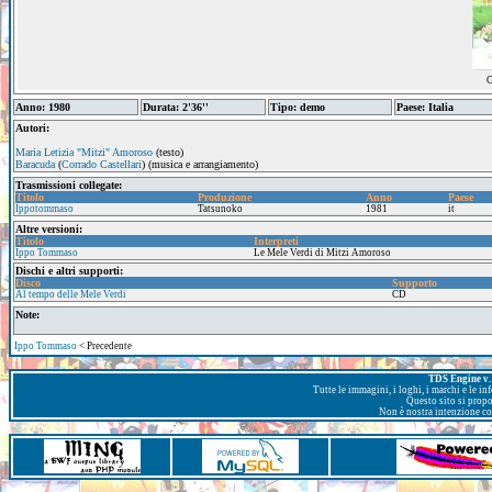
C
Anno: 1980
Durata: 2'36''
Tipo: demo
Paese: Italia
Autori:
Maria Letizia "Mitzi" Amoroso
(testo)
Baracuda
(
Corrado Castellari
) (musica e arrangiamento)
Trasmissioni collegate:
Titolo
Produzione
Anno
Paese
Ippotommaso
Tatsunoko
1981
it
Altre versioni:
Titolo
Interpreti
Ippo Tommaso
Le Mele Verdi di Mitzi Amoroso
Dischi e altri supporti:
Disco
Supporto
Al tempo delle Mele Verdi
CD
Note:
Ippo Tommaso
< Precedente
TDS Engine v. 
Tutte le immagini, i loghi, i marchi e le i
Questo sito si prop
Non è nostra intenzione con