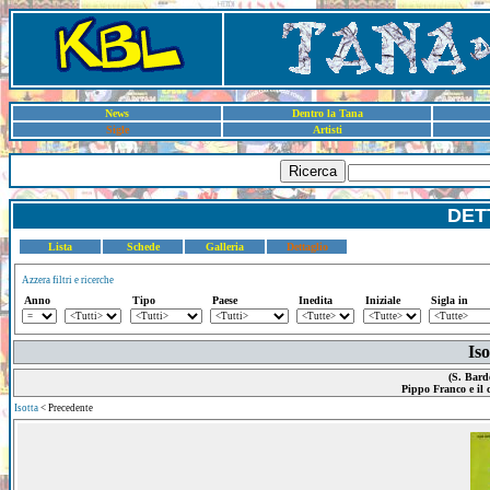
News
Dentro la Tana
Sigle
Artisti
Ricerca
DET
Lista
Schede
Galleria
Dettaglio
Azzera filtri e ricerche
Anno
Tipo
Paese
Inedita
Iniziale
Sigla in
Iso
(S. Bard
Pippo Franco e il c
Isotta
< Precedente