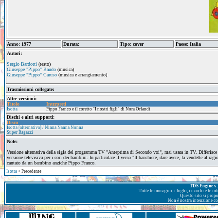
Anno: 1977
Durata:
Tipo: cover
Paese: Italia
Autori:
Sergio Bardotti
(testo)
Giuseppe "Pippo" Baudo
(musica)
Giuseppe "Pippo" Caruso
(musica e arrangiamento)
Trasmissioni collegate:
Altre versioni:
Titolo
Interpreti
Isotta
Pippo Franco e il coretto "I nostri figli" di Nora Orlandi
Dischi e altri supporti:
Disco
Isotta [alternativa] / Ninna Nanna Nonna
Super Ragazzi
Note:
Versione alternativa della sigla del programma TV "Anteprima di Secondo voi", mai usata in TV. Differisce 
versione televisiva per i cori dei bambini. In particolare il verso "Il banchiere, dare avere, la vendette al ragi
cantato da un bambino anziché Pippo Franco.
Isotta
< Precedente
TDS Engine v. 
Tutte le immagini, i loghi, i marchi e le i
Questo sito si prop
Non è nostra intenzione con