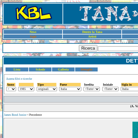
News
Dentro la Tana
Sigle
Artisti
Ricerca
DET
Lista
Schede
Galleria
Dettaglio
Azzera filtri e ricerche
Anno
Tipo
Paese
Inedita
Iniziale
Sigla in
(A. V
James Bond Junior
< Precedente