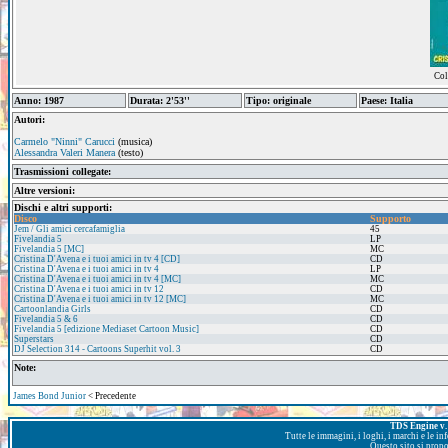
Col
Anno: 1987
Durata: 2'53''
Tipo: originale
Paese: Italia
Autori:
Carmelo "Ninni" Carucci
(musica)
Alessandra Valeri Manera
(testo)
Trasmissioni collegate:
Altre versioni:
Dischi e altri supporti:
Disco
Supporto
Jem / Gli amici cercafamiglia
45
Fivelandia 5
LP
Fivelandia 5 [MC]
MC
Cristina D'Avena e i tuoi amici in tv 4 [CD]
CD
Cristina D'Avena e i tuoi amici in tv 4
LP
Cristina D'Avena e i tuoi amici in tv 4 [MC]
MC
Cristina D'Avena e i tuoi amici in tv 12
CD
Cristina D'Avena e i tuoi amici in tv 12 [MC]
MC
Cartoonlandia Girls
CD
Fivelandia 5 & 6
CD
Fivelandia 5 [edizione Mediaset Cartoon Music]
CD
Superstars
CD
DJ Selection 314 - Cartoons Superhit vol. 3
CD
Note:
James Bond Junior
< Precedente
TDS Engine v. 
Tutte le immagini, i loghi, i marchi e le i
Questo sito si prop