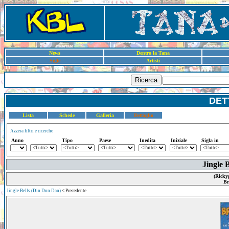
News
Dentro la Tana
Sigle
Artisti
Ricerca
DET
Lista
Schede
Galleria
Dettaglio
Azzera filtri e ricerche
Anno
Tipo
Paese
Inedita
Iniziale
Sigla in
Jingle B
(Ricky
Br
Jingle Bells (Din Don Dan)
< Precedente