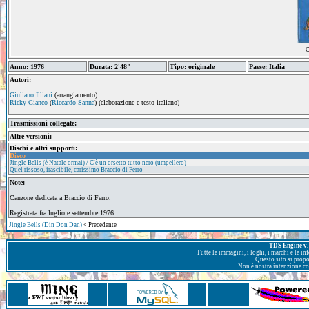
C
Anno: 1976
Durata: 2'48"
Tipo: originale
Paese: Italia
Autori:
Giuliano Illiani
(arrangiamento)
Ricky Gianco
(
Riccardo Sanna
) (elaborazione e testo italiano)
Trasmissioni collegate:
Altre versioni:
Dischi e altri supporti:
Disco
Jingle Bells (è Natale ormai) / C'è un orsetto tutto nero (umpellero)
Quel rissoso, irascibile, carissimo Braccio di Ferro
Note:
Canzone dedicata a Braccio di Ferro.
Registrata fra luglio e settembre 1976.
Jingle Bells (Din Don Dan)
< Precedente
TDS Engine v. 
Tutte le immagini, i loghi, i marchi e le i
Questo sito si prop
Non è nostra intenzione con