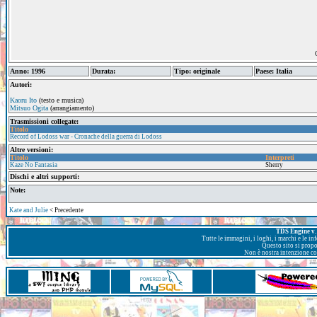
Anno: 1996
Durata:
Tipo: originale
Paese: Italia
Autori:
Kaoru Ito
(testo e musica)
Mitsuo Ogita
(arrangiamento)
Trasmissioni collegate:
Titolo
Record of Lodoss war - Cronache della guerra di Lodoss
Altre versioni:
Titolo
Interpreti
Kaze No Fantasia
Sherry
Dischi e altri supporti:
Note:
Kate and Julie
< Precedente
TDS Engine v. 
Tutte le immagini, i loghi, i marchi e le i
Questo sito si prop
Non è nostra intenzione con