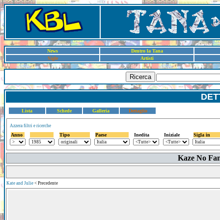
News
Dentro la Tana
Sigle
Artisti
Ricerca
DET
Lista
Schede
Galleria
Dettaglio
Azzera filtri e ricerche
Anno
Tipo
Paese
Inedita
Iniziale
Sigla in
Kaze No Fant
Kate and Julie
< Precedente