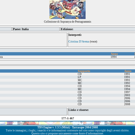
Collezione di Sopranya de Pentagrammis
Paese: Italia
Edizione:
Interpreti:
Cristina D'Avena
(voce)
Anno
bra
1994
Supporto
Anno
CD
1991
LP
1991
MC
1991
MC
1992
CD
1994
MC
1994
CD
1997
CD
2003
CD
2006
CD
2006
CD
2008
Links e risorse:
177
di
467
TDS Engine v. 1.3.5 (Mitzi) - Tarrasque 2004/2008
Tutte le immagini, i loghi, i marchi e le informazioni contenute nel sito sono copyright degli aventi diritto.
Questo sito si propone unicamente come fonte d'informazione.