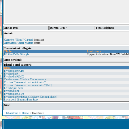
Anno: 1991
Durata: 3'04''
Tipo: originale
Autori:
Carmelo "Ninni" Carucci
(musica)
Alessandra Valeri Manera
(testo)
Trasmissioni collegate:
Titolo
Produzione
Il Libro Della Giungla
Nippon Animation / Doro TV / Abda
Altre versioni:
Dischi e altri supporti:
Disco
Fivelandia 9 [CD]
Fivelandia 9
Fivelandia 9 [MC]
Cantiamo con Cristina. Che avventura!
Cristina D'Avena e i tuoi amici in tv 7
Cristina D'Avena e i tuoi amici in tv 7 [MC]
Le fiabe più belle
Fivelandia 21
Fivelandia 9 & 10
Fivelandia 9 [edizione Mediaset Cartoon Music]
Le canzoni di nonna Pina Story
Note:
Il laboratorio di Dexter
< Precedente