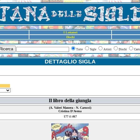
I Lottatori
Dischi
Ricerca
Tutte
Sigle
Artisti
Dischi
Cart
DETTAGLIO SIGLA
Il libro della giungla
(A. Valeri Manera - N. Carucci)
Cristina D'Avena
177
di
467