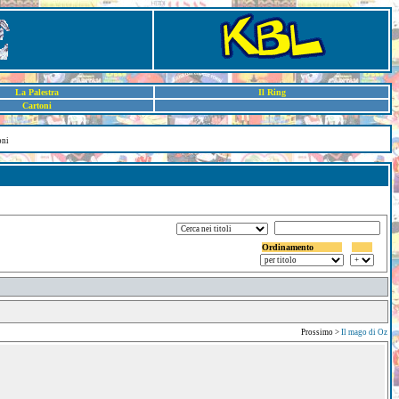
La Palestra
Il Ring
Cartoni
oni
Ordinamento
Prossimo >
Il mago di Oz