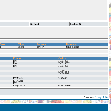
Sigla: it
Inedita: No
Paese
Tipo
Formato
Relazione
it
anime
serie tv
Sigla iniziale
Editore
Codice
Five
FM 513697
Five
FM 513697
Five
FM 513697
FM 8062-2
FM 8062-2
RTI Music
514845 2
RTI / Edel
RTI
Image Music
0189742IMA
Prossimo >
Il mago di Oz