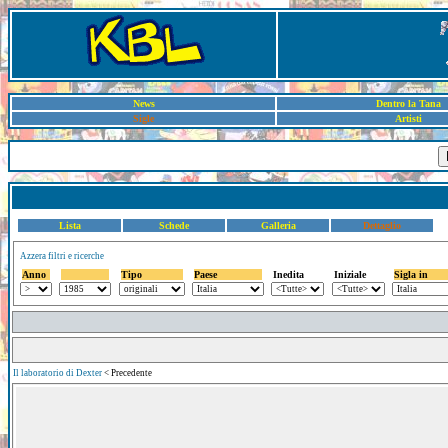
News
Dentro la Tana
Sigle
Artisti
Lista
Schede
Galleria
Dettaglio
Azzera filtri e ricerche
Anno
Tipo
Paese
Inedita
Iniziale
Sigla in
Il laboratorio di Dexter
< Precedente