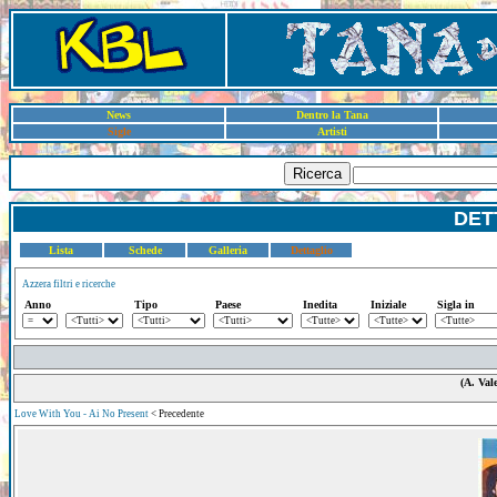
News
Dentro la Tana
Sigle
Artisti
Ricerca
DET
Lista
Schede
Galleria
Dettaglio
Azzera filtri e ricerche
Anno
Tipo
Paese
Inedita
Iniziale
Sigla in
(A. Val
Love With You - Ai No Present
< Precedente