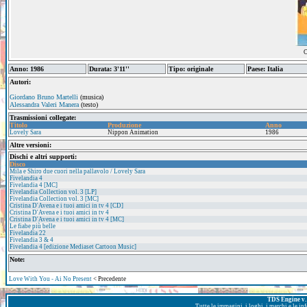
C
Anno: 1986
Durata: 3'11''
Tipo: originale
Paese: Italia
Autori:
Giordano Bruno Martelli
(musica)
Alessandra Valeri Manera
(testo)
Trasmissioni collegate:
Titolo
Produzione
Anno
Lovely Sara
Nippon Animation
1986
Altre versioni:
Dischi e altri supporti:
Disco
Mila e Shiro due cuori nella pallavolo / Lovely Sara
Fivelandia 4
Fivelandia 4 [MC]
Fivelandia Collection vol. 3 [LP]
Fivelandia Collection vol. 3 [MC]
Cristina D'Avena e i tuoi amici in tv 4 [CD]
Cristina D'Avena e i tuoi amici in tv 4
Cristina D'Avena e i tuoi amici in tv 4 [MC]
Le fiabe più belle
Fivelandia 22
Fivelandia 3 & 4
Fivelandia 4 [edizione Mediaset Cartoon Music]
Note:
Love With You - Ai No Present
< Precedente
TDS Engine v. 
Tutte le immagini, i loghi, i marchi e le i