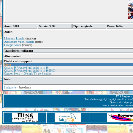
Anno: 2003
Durata: 3'08''
Tipo: originale
Paese: Italia
Autori:
Massimo Longhi
(musica)
Alessandra Valeri Manera
(testo)
Giorgio Vanni
(musica)
Trasmissioni collegate:
Altre versioni:
Dischi e altri supporti:
Disco
Cristina D'Avena e i tuoi amici in tv 16
Cristina D'Avena e i tuoi amici in tv 16 [MC]
Cartoon Story - 100 sigle TV per bambini
Note:
Lucignolo
< Precedente
TDS Engine v. 
Tutte le immagini, i loghi, i marchi e le i
Questo sito si prop
Non è nostra intenzione con