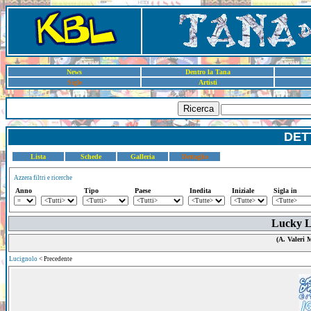
News
Dentro la Tana
Sigle
Artisti
Ricerca
DET
Lista
Schede
Galleria
Dettaglio
Azzera filtri e ricerche
Anno
Tipo
Paese
Inedita
Iniziale
Sigla in
Lucky L
(A. Valeri 
Lucignolo
< Precedente