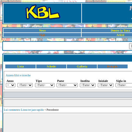
News
Dentro la Tana
Sigle
Artisti
Lista
Schede
Galleria
Dettaglio
Azzera filtri e ricerche
Anno
Tipo
Paese
Inedita
Iniziale
Sigla in
Lui commento Linea tre jazz rapido
< Precedente