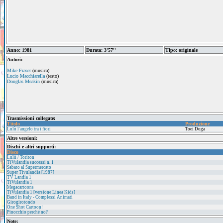
Anno: 1981
Durata: 3'57''
Tipo: originale
Autori:
Mike Fraser
(musica)
Lucio Macchiarella
(testo)
Douglas Meakin
(musica)
Trasmissioni collegate:
Titolo
Produzione
Lulù l'angelo tra i fiori
Toei Doga
Altre versioni:
Dischi e altri supporti:
Disco
Lulù / Toriton
TiVulandia successi n. 1
Sabato al Supermercato
Super Tivulandia [1987]
TV Landia 1
TiVulandia 1
Megacartoons
TiVulandia 1 [versione Linea Kids]
Band in Italy - Complessi Animati
Girogirotondo
One Shot Cartoon!
Pinocchio perché no?
Note: