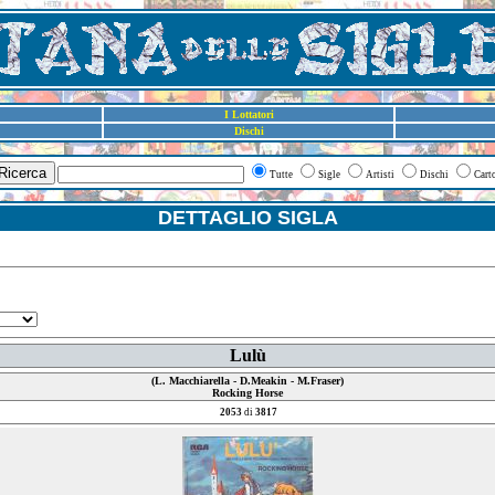
I Lottatori
Dischi
Ricerca
Tutte
Sigle
Artisti
Dischi
Cart
DETTAGLIO SIGLA
Lulù
(L. Macchiarella - D.Meakin - M.Fraser)
Rocking Horse
2053
di
3817