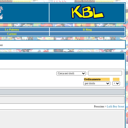
La Palestra
Il Ring
Cartoni
oni
Ordinamento
Prossimo >
Lulù Boy Scout