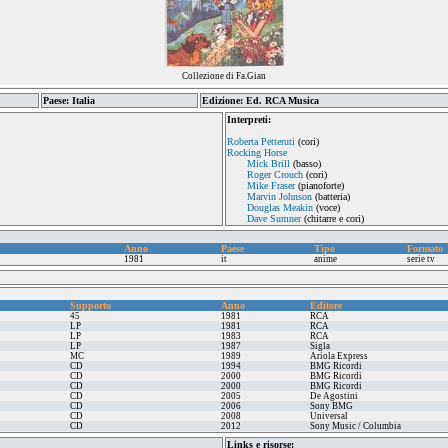
Collezione di Fa.Gian
Paese: Italia
Edizione: Ed. RCA Musica
Interpreti:
Roberta Petteruti
(cori)
Rocking Horse
Mick Brill
(basso)
Roger Crouch
(cori)
Mike Fraser
(pianoforte)
Marvin Johnson
(batteria)
Douglas Meakin
(voce)
Dave Sumner
(chitarre e cori)
Anno
Paese
Tipo
Formato
1981
it
anime
serie tv
Supporto
Anno
Editore
45
1981
RCA
LP
1981
RCA
LP
1983
RCA
LP
1987
Sigla
MC
1989
Ariola Express
CD
1994
BMG Ricordi
CD
2000
BMG Ricordi
CD
2000
BMG Ricordi
CD
2005
De Agostini
CD
2006
Sony BMG
CD
2008
Universal
CD
2012
Sony Music / Columbia
Links e risorse: