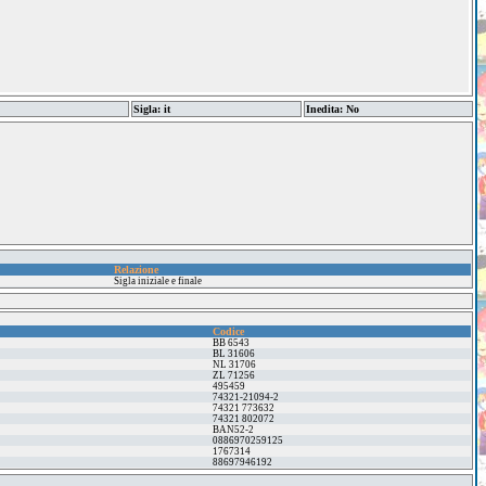
Sigla: it
Inedita: No
Relazione
Sigla iniziale e finale
Codice
BB 6543
BL 31606
NL 31706
ZL 71256
495459
74321-21094-2
74321 773632
74321 802072
BAN52-2
0886970259125
1767314
88697946192