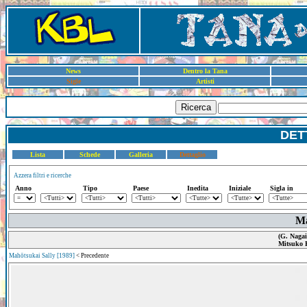
News
Dentro la Tana
Sigle
Artisti
Ricerca
DET
Lista
Schede
Galleria
Dettaglio
Azzera filtri e ricerche
Anno
Tipo
Paese
Inedita
Iniziale
Sigla in
Ma
(G. Nagai
Mitsuko 
Mahōtsukai Sally [1989]
< Precedente