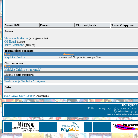
Anno: 1978
Durata:
Tipo: originale
Paese: Giappone
Autori:
Shun'ichi Makaino
(arrangiamento)
Gō Nagai
(testo)
Takeo Watanabe
(musica)
Trasmissioni collegate:
Titolo
Produzione
Majokko Chickle
Neomedia / Nippon Sunrise per Toei
Altre versioni:
Titolo
Majokko Chickle [strumentale]
Dischi e altri supporti:
Disco
Terebi Manga Shudaika No Ayumi III
Note:
Mahōtsukai Sally [1989]
< Precedente
TDS Engine v. 
Tutte le immagini, i loghi, i marchi e le i
Questo sito si prop
Non è nostra intenzione con