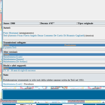
Anno: 1980
Durata: 4'07''
Tipo: originale
Autori:
Piero Montanari
(arrangiamento)
Totò
(
Antonio Focas Flavio Angelo Ducas Comneno De Curtis Di Bisanzio Gagliardi
) (musica)
Trasmissioni collegate:
Titolo
Produzione
Il pianeta Totò
Altre versioni:
Titolo
Malafemmena [Leali]
Malafemmena [Senese]
Malafemmena [Di Stefano]
Dischi e altri supporti:
Disco
TV 30 - 30 anni di sigle di successo
Note:
Rielaborazione strumentale in stile rock della celebre canzone scritta da Totò nel 1951.
Malafemmena [Leali]
< Precedente