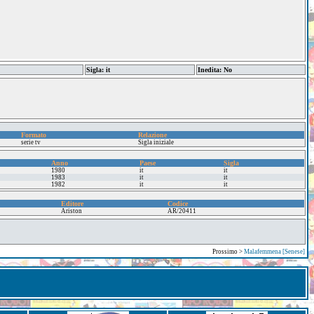
Sigla: it
Inedita: No
Formato
Relazione
serie tv
Sigla iniziale
Anno
Paese
Sigla
1980
it
it
1983
it
it
1982
it
it
Editore
Codice
Ariston
AR/20411
Prossimo >
Malafemmena [Senese]