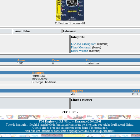
Collezione di debussy78
Paese: Italia
Edizione:
Interpreti:
Luciano Ciccaglioni
(chitarre)
Piero Montanari
(basso)
Derek Wilson
(batteria)
Anno
Paese
Tipo
1980
it
contenitore
Interpreti
Fausto Leali
James Senese
Giuseppe Di Stefano
Supporto
Anno
MC
1984
Links e risorse:
2133
di
3817
TDS Engine v. 1.3.5 (Mitzi) - Tarrasque 2004/2008
Tutte le immagini, i loghi, i marchi e le informazioni contenute nel sito sono copyright degli aventi diritto.
Questo sito si propone unicamente come fonte d'informazione.
Non è nostra intenzione contestare o appropriarci di alcuno di questi diritti.