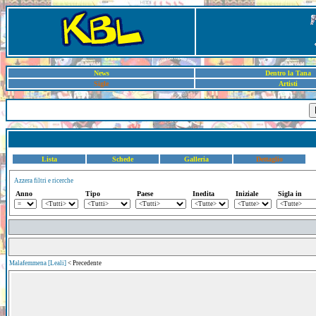
News
Dentro la Tana
Sigle
Artisti
Lista
Schede
Galleria
Dettaglio
Azzera filtri e ricerche
Anno
Tipo
Paese
Inedita
Iniziale
Sigla in
Malafemmena [Leali]
< Precedente