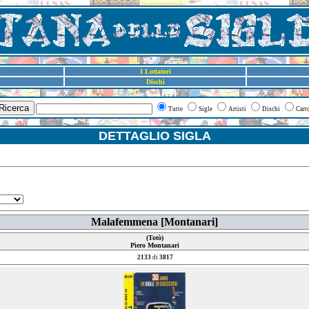
I Lottatori
Dischi
Ricerca
Tutte
Sigle
Artisti
Dischi
Cart
DETTAGLIO SIGLA
Malafemmena [Montanari]
(Totò)
Piero Montanari
2133
di
3817