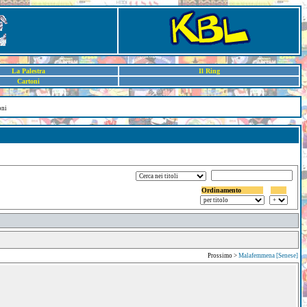
La Palestra
Il Ring
Cartoni
oni
Ordinamento
Prossimo >
Malafemmena [Senese]