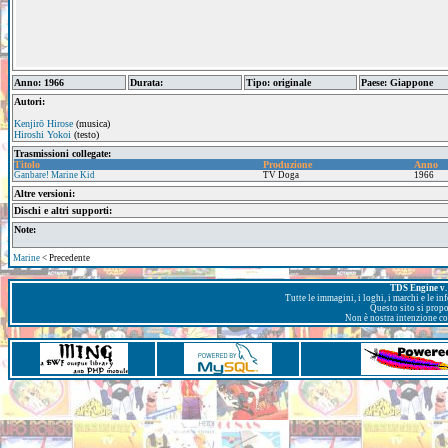
Anno: 1966
Durata:
Tipo: originale
Paese: Giappone
Autori:
Kenjirō Hirose
(musica)
Hiroshi Yokoi
(testo)
Trasmissioni collegate:
Titolo
Produzione
Anno
Ganbare! Marine Kid
TV Doga
1966
Altre versioni:
Dischi e altri supporti:
Note:
Marine
< Precedente
TDS Engine v. 
Tutte le immagini, i loghi, i marchi e le i
Questo sito si prop
Non è nostra intenzione con