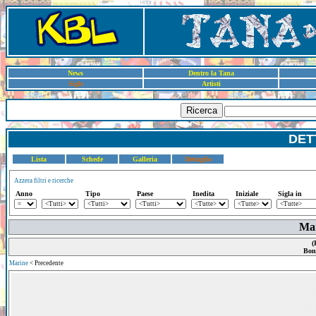
News
Dentro la Tana
Sigle
Artisti
Ricerca
DET
Lista
Schede
Galleria
Dettaglio
Azzera filtri e ricerche
Anno
Tipo
Paese
Inedita
Iniziale
Sigla in
Mar
(
Bon
Marine
< Precedente