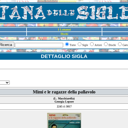
I Lottatori
Dischi
Ricerca
Tutte
Sigle
Artisti
Dischi
Cart
DETTAGLIO SIGLA
Mimi e le ragazze della pallavolo
(L. Macchiarella)
Georgia Lepore
2245
di
3817