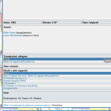
Anno: 1982
Durata: 4'20''
Tipo: originale
Autori:
Mike Fraser
(arrangiamento)
Lucio Macchiarella
(musica e testo)
Trasmissioni collegate:
Titolo
Produ
Mimì e le ragazze della pallavolo
Nippon
Altre versioni:
Dischi e altri supporti:
Disco
Sam, il ragazzo del west / Mimi e le ragazze della pallavolo
TiVulandia successi n. 3
Supertivulandia [1984]
TiVulandia 1
TiVulandia 1 [versione Linea Kids]
Girogirotondo
Note:
Realizzazione: M. Fraser e D. Meakin.
Mimì e la nazionale di pallavolo (versione dance)
< Precedente