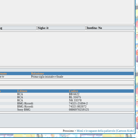
ng
Sigla: it
Inedita: No
rmato
Relazione
e tv
Prima sigla iniziale e finale
o
Editore
Codice
RCA
BB 6622
RCA
BL 31675
RCA
NK 33378
BMG Ricordi
74321-21094-2
BMG Ricordi
74321 802072
Sony BMG
0886970259125
Prossimo >
Mimì e le ragazze della pallavolo [Cartoon Kids]