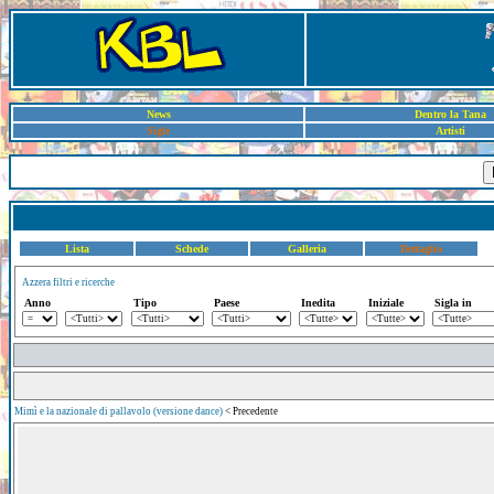
News
Dentro la Tana
Sigle
Artisti
Lista
Schede
Galleria
Dettaglio
Azzera filtri e ricerche
Anno
Tipo
Paese
Inedita
Iniziale
Sigla in
Mimì e la nazionale di pallavolo (versione dance)
< Precedente