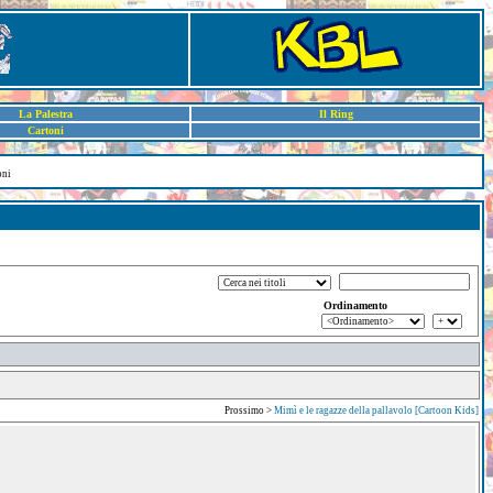
La Palestra
Il Ring
Cartoni
oni
Ordinamento
Prossimo >
Mimì e le ragazze della pallavolo [Cartoon Kids]