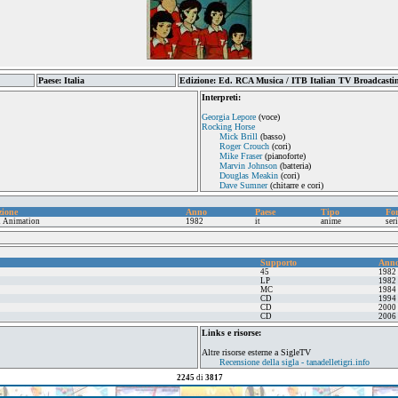
Paese: Italia
Edizione: Ed. RCA Musica / ITB Italian TV Broadcasti
Interpreti:
Georgia Lepore
(voce)
Rocking Horse
Mick Brill
(basso)
Roger Crouch
(cori)
Mike Fraser
(pianoforte)
Marvin Johnson
(batteria)
Douglas Meakin
(cori)
Dave Sumner
(chitarre e cori)
zione
Anno
Paese
Tipo
Fo
 Animation
1982
it
anime
seri
Supporto
Ann
45
1982
LP
1982
MC
1984
CD
1994
CD
2000
CD
2006
Links e risorse:
Altre risorse esterne a SigleTV
Recensione della sigla - tanadelletigri.info
2245
di
3817