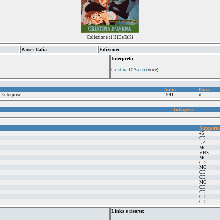
Collezione di HiDeTaKi
Paese: Italia
Edizione:
Interpreti:
Cristina D'Avena
(voce)
Anno
Paese
 Enterprise
1991
it
Interpreti
Supporto
45
CD
LP
MC
VHS
MC
CD
MC
CD
CD
MC
CD
CD
CD
CD
Links e risorse: