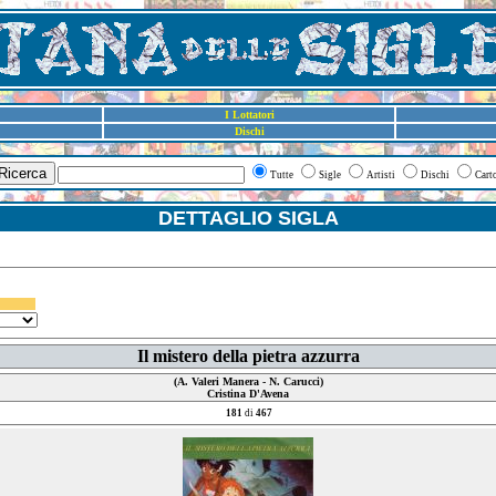
I Lottatori
Dischi
Ricerca
Tutte
Sigle
Artisti
Dischi
Cart
DETTAGLIO SIGLA
Il mistero della pietra azzurra
(A. Valeri Manera - N. Carucci)
Cristina D'Avena
181
di
467