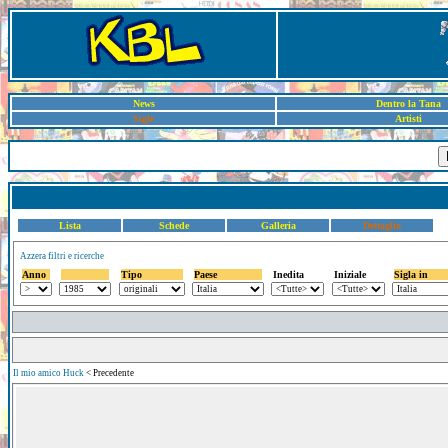
News
Dentro la Tana
Sigle
Artisti
Lista
Schede
Galleria
Dettaglio
Azzera filtri e ricerche
Anno
Tipo
Paese
Inedita
Iniziale
Sigla in
Il mio amico Huck
< Precedente