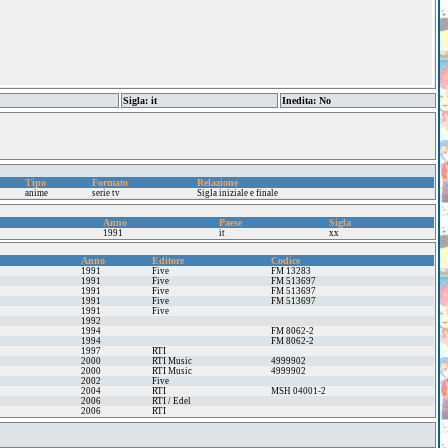
Sigla: it
Inedita: No
Tipo
Formato
Relazione
anime
serie tv
Sigla iniziale e finale
Anno
Paese
Sigla
1991
it
xx
Anno
Editore
Codice
1991
Five
FM 13283
1991
Five
FM 513697
1991
Five
FM 513697
1991
Five
FM 513697
1991
Five
1992
1994
FM 8062-2
1994
FM 8062-2
1997
RTI
2000
RTI Music
4999902
2000
RTI Music
4999902
2002
Five
2004
RTI
MSH 04001-2
2006
RTI / Edel
2006
RTI