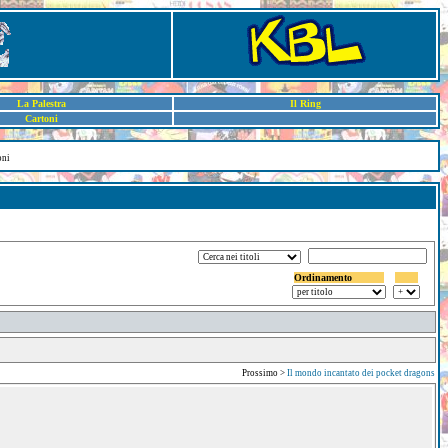
La Palestra
Il Ring
Cartoni
oni
Ordinamento
Prossimo >
Il mondo incantato dei pocket dragons