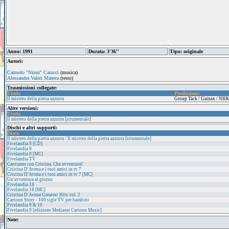
Anno: 1991
Durata: 3'36''
Tipo: originale
Autori:
Carmelo "Ninni" Carucci
(musica)
Alessandra Valeri Manera
(testo)
Trasmissioni collegate:
Titolo
Produzione
Il mistero della pietra azzurra
Group Tack / Gainax / NHK
Altre versioni:
Titolo
Il mistero della pietra azzurra [strumentale]
Dischi e altri supporti:
Disco
Il mistero della pietra azzurra / Il mistero della pietra azzurra [strumentale]
Fivelandia 9 [CD]
Fivelandia 9
Fivelandia 9 [MC]
Fivelandia TV
Cantiamo con Cristina. Che avventura!
Cristina D'Avena e i tuoi amici in tv 7
Cristina D'Avena e i tuoi amici in tv 7 [MC]
Un'avventura al giorno
Fivelandia 18
Fivelandia 18 [MC]
Cristina D'Avena Greatest Hits vol. 2
Cartoon Story - 100 sigle TV per bambini
Fivelandia 9 & 10
Fivelandia 9 [edizione Mediaset Cartoon Music]
Note: