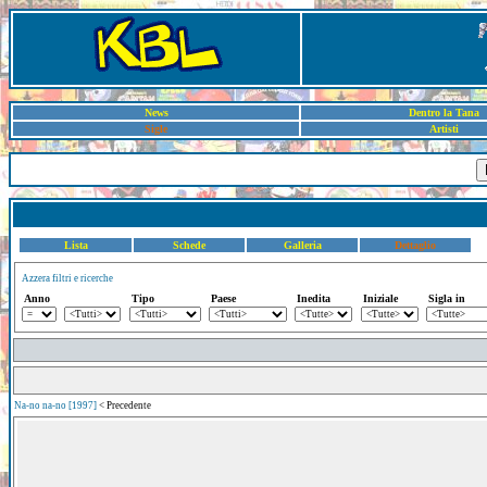
News
Dentro la Tana
Sigle
Artisti
Lista
Schede
Galleria
Dettaglio
Azzera filtri e ricerche
Anno
Tipo
Paese
Inedita
Iniziale
Sigla in
Na-no na-no [1997]
< Precedente