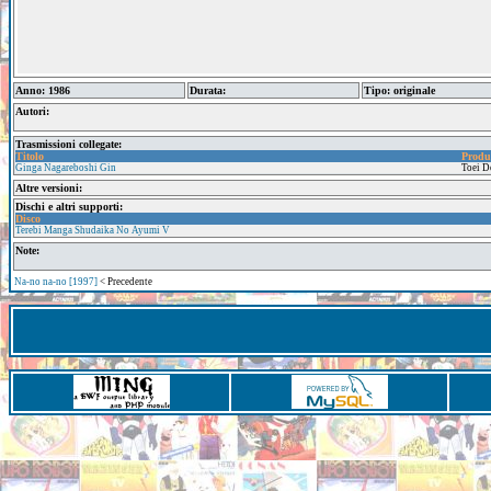
Anno: 1986
Durata:
Tipo: originale
Autori:
Trasmissioni collegate:
Titolo
Produ
Ginga Nagareboshi Gin
Toei D
Altre versioni:
Dischi e altri supporti:
Disco
Terebi Manga Shudaika No Ayumi V
Note:
Na-no na-no [1997]
< Precedente