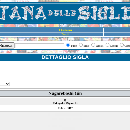
I Lottatori
Dischi
Ricerca
Tutte
Sigle
Artisti
Dischi
Cart
DETTAGLIO SIGLA
Nagareboshi Gin
()
Takeyuki Miyauchi
2342
di
3817