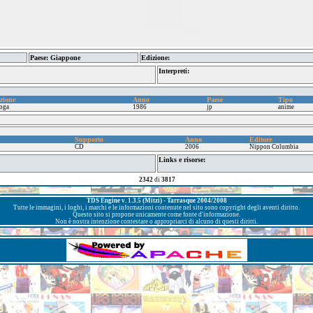
Paese: Giappone
Edizione:
Interpreti:
zione
Anno
Paese
Tipo
oga
1986
jp
anime
Supporto
Anno
Editore
CD
2006
Nippon Columbia
Links e risorse:
2342
di
3817
TDS Engine v. 1.3.5 (Mitzi) - Tarrasque 2004/2008
Tutte le immagini, i loghi, i marchi e le informazioni contenute nel sito sono copyright degli aventi diritto.
Questo sito si propone unicamente come fonte d'informazione.
Non è nostra intenzione contestare o appropriarci di alcuno di questi diritti.