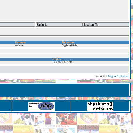
Sigla: jp
Inedita: No
Formato
Relazione
serie tv
Sigla iniziale
Codice
COCX-33635/36
Prossimo >
Nagisa Ni Hitotsu