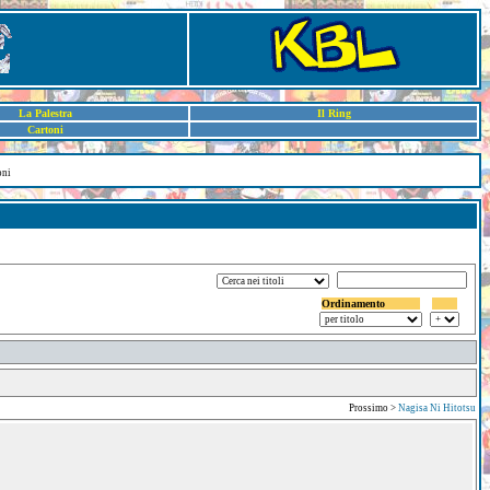
La Palestra
Il Ring
Cartoni
oni
Ordinamento
Prossimo >
Nagisa Ni Hitotsu