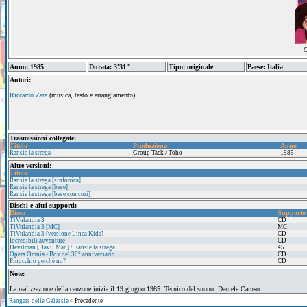
C
Anno: 1985
Durata: 3'31"
Tipo: originale
Paese: Italia
Autori:
Riccardo Zara
(musica, testo e arrangiamento)
Trasmissioni collegate:
Titolo
Produzione
Anno
Ransie la strega
Group Tack / Toho
1985
Altre versioni:
Titolo
Ransie la strega [sinfonica]
Ransie la strega [base]
Ransie la strega [base con cori]
Dischi e altri supporti:
Disco
Supporto
TiVulandia 3
CD
TiVulandia 3 [MC]
MC
TiVulandia 3 [versione Linea Kids]
CD
Incredibili avventure
CD
Devilman [Davil Man] / Ransie la strega
45
Opera Omnia - Box del 30° anniversario
CD
Pinocchio perché no?
CD
Note:
La realizzazione della canzone inizia il 19 giugno 1985. Tecnico del suono: Daniele Caruso.
Rangers delle Galassie
< Precedente