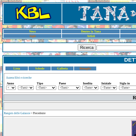
News
Dentro la Tana
Sigle
Artisti
Ricerca
DET
Lista
Schede
Galleria
Dettaglio
Azzera filtri e ricerche
Anno
Tipo
Paese
Inedita
Iniziale
Sigla in
R
Rangers delle Galassie
< Precedente