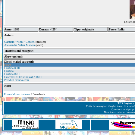
Collezio
Anno: 1989
Durata: 4'29''
Tipo: originale
Paese: Italia
Autori:
Carmelo "Ninni" Carucci
(musica)
Alessandra Valeri Manera
(testo)
Trasmissioni collegate:
Altre versioni:
Dischi e altri supporti:
Disco
Cristina [CD]
Cristina
Cristina [MC]
I successi di Cristina vol. 1 [MC]
Prendi il mondo e vai
Note:
Rima e Mirmo insieme
< Precedente
TDS Engine v. 
Tutte le immagini, i loghi, i marchi e le i
Questo sito si prop
Non è nostra intenzione con