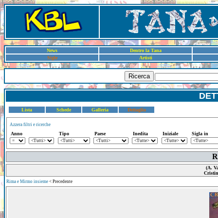
News
Dentro la Tana
Sigle
Artisti
Ricerca
DET
Lista
Schede
Galleria
Dettaglio
Azzera filtri e ricerche
Anno
Tipo
Paese
Inedita
Iniziale
Sigla in
R
(A. V
Cristi
Rima e Mirmo insieme
< Precedente